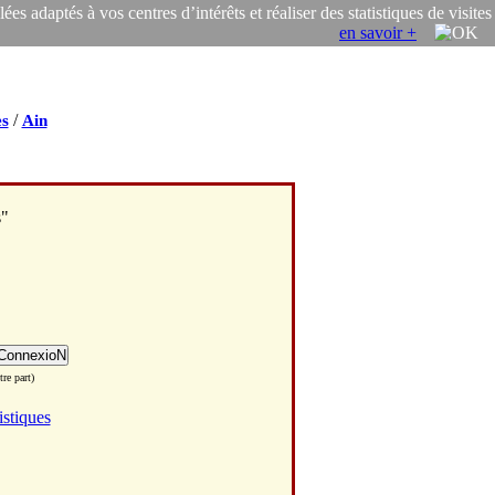
s adaptés à vos centres d’intérêts et réaliser des statistiques de visites
en savoir +
/
s
Ain
s"
re part)
istiques