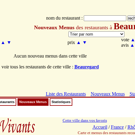
nom du restaurant :
Beau
Nouveaux Menus
des restaurants à
vote
m
▲
▼
prix
▲
▼
avis
▲
Aucun nouveau menus dans cette ville
voir tous les restaurants de cette ville :
Beauregard
Liste des Restaurants
Nouveaux Menus
Sta
staurants
Nouveaux Menus
Statistiques
Cette ville dans vos favoris
Accueil
/
France
/
Rhô
Carte et menus des restaurants re