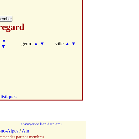
regard
▲
▼
genre
▲
▼
ville
▲
▼
▼
tistiques
envoyer ce lien à un ami
ne-Alpes
/
Ain
commandés par nos membres