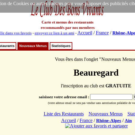
ion de Cookies ou autres traceurs pour vous proposer des publicités ciblée
Carte et menus des restaurants
recommandés par nos membres
Accueil
/
France
/
Rhône-Alpe
lle dans vos favoris
-
envoyer ce lien à un ami
-
staurants
Nouveaux Menus
Statistiques
Vous êtes dans l'onglet "Nouveaux Menu
Beauregard
l'inscription au club est
GRATUITE
saisissez votre adresse email :
(votre adresse email ne sera pas vendue sans autorisation préalable de vot
Liste des Restaurants
Nouveaux Menus
Stat
Accueil
/
France
/
/
Rhône-Alpes
Ain