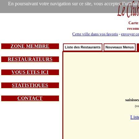
En poursuivant votre navigation sur ce site, vous acceptez l’utilisa
Carte
recom
Cette ville dans vos favoris
-
envoyer ce
ZONE MEMBRE
Liste des Restaurants
Nouveaux Menus
RESTAURATEURS
VOUS ETES ICI
STATISTIQUES
CONTACT
saisiss
(vo
List