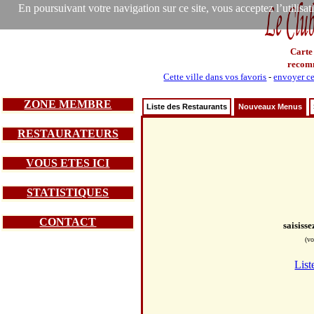
En poursuivant votre navigation sur ce site, vous acceptez l’utilisa
Carte
recom
Cette ville dans vos favoris
-
envoyer ce
ZONE MEMBRE
Liste des Restaurants
Nouveaux Menus
RESTAURATEURS
VOUS ETES ICI
STATISTIQUES
CONTACT
saisiss
(vo
List