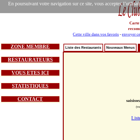
En poursuivant votre navigation sur ce site, vous acceptez l’utilisa
Carte
recom
Cette ville dans vos favoris
-
envoyer ce
ZONE MEMBRE
Liste des Restaurants
Nouveaux Menus
RESTAURATEURS
VOUS ETES ICI
STATISTIQUES
CONTACT
saisiss
(vo
List