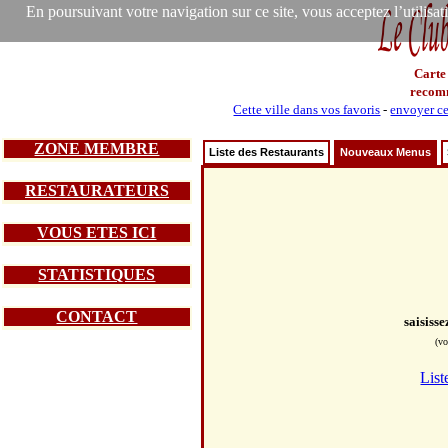
En poursuivant votre navigation sur ce site, vous acceptez l’utilisa
Carte
recom
Cette ville dans vos favoris
-
envoyer ce
ZONE MEMBRE
Liste des Restaurants
Nouveaux Menus
RESTAURATEURS
VOUS ETES ICI
STATISTIQUES
CONTACT
saisiss
(vo
List