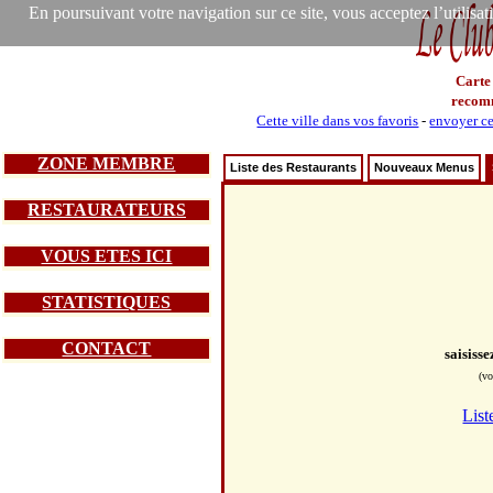
En poursuivant votre navigation sur ce site, vous acceptez l’utilisa
Carte
recom
Cette ville dans vos favoris
-
envoyer ce
ZONE MEMBRE
Liste des Restaurants
Nouveaux Menus
RESTAURATEURS
VOUS ETES ICI
STATISTIQUES
CONTACT
saisiss
(vo
List