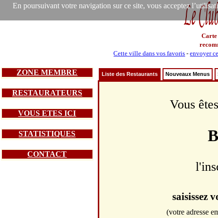
En poursuivant votre navigation sur ce site, vous acceptez l’utilisa
Carte
recom
Cette ville dans vos favoris
-
envoyer ce
ZONE MEMBRE
Liste des Restaurants
Nouveaux Menus
RESTAURATEURS
Vous êtes
VOUS ETES ICI
B
STATISTIQUES
CONTACT
l'in
saisissez 
(votre adresse em