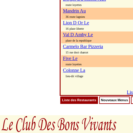
route loyettes
Mandrin Au
36 route lagnieu
Lion D Or Le
16 place liberte
Val D Amby Le
place de la republique
Carmelo Bar Pizzeria
15 rue doct charcot
Five Le
route loyettes
Colonne La
lieu-dit village
Lis
Liste des Restaurants
Nouveaux Menus