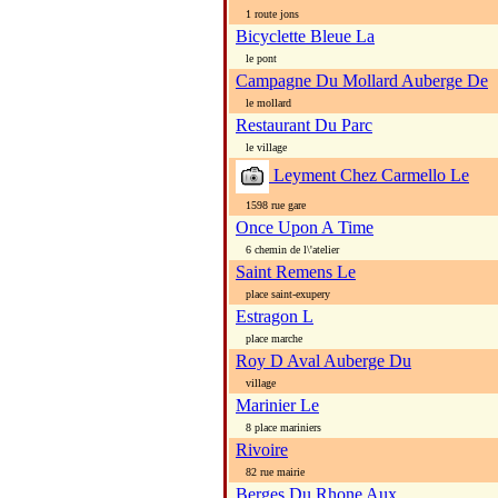
1 route jons
Bicyclette Bleue La
le pont
Campagne Du Mollard Auberge De
le mollard
Restaurant Du Parc
le village
Leyment Chez Carmello Le
1598 rue gare
Once Upon A Time
6 chemin de l\'atelier
Saint Remens Le
place saint-exupery
Estragon L
place marche
Roy D Aval Auberge Du
village
Marinier Le
8 place mariniers
Rivoire
82 rue mairie
Berges Du Rhone Aux