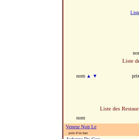
List
no
Liste d
nom
▲
▼
pri
Liste des Restaur
nom
Veneur Noir Le
porte d\'en haut