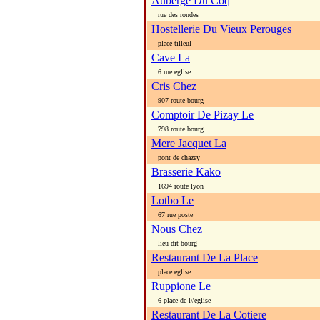
Auberge Du Coq
rue des rondes
Hostellerie Du Vieux Perouges
place tilleul
Cave La
6 rue eglise
Cris Chez
907 route bourg
Comptoir De Pizay Le
798 route bourg
Mere Jacquet La
pont de chazey
Brasserie Kako
1694 route lyon
Lotbo Le
67 rue poste
Nous Chez
lieu-dit bourg
Restaurant De La Place
place eglise
Ruppione Le
6 place de l\'eglise
Restaurant De La Cotiere