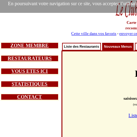
En poursuivant votre navigation sur ce site, vous acceptez l’utilisa
Carte
recom
Cette ville dans vos favoris
-
envoyer ce
ZONE MEMBRE
Liste des Restaurants
Nouveaux Menus
RESTAURATEURS
VOUS ETES ICI
STATISTIQUES
CONTACT
saisiss
(vo
List