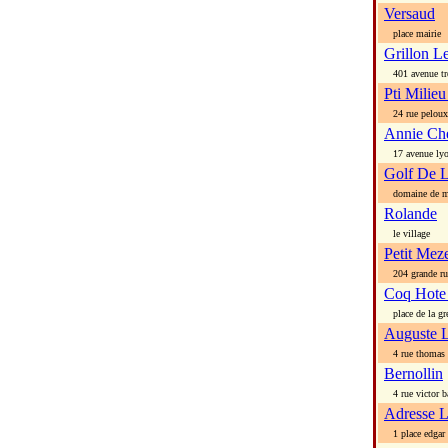
Versaud
place mairie
Grillon L
401 avenue tr
Pti Milieu
24 rue peloux
Annie Ch
17 avenue ly
Golf De L
domaine de m
Rolande
le village
Petit Meze
204 grande ru
Coq Hote
place de la gre
Auguste 
4 rue thomas 
Bernollin
4 rue victor b
Adresse 
1 place edgar 