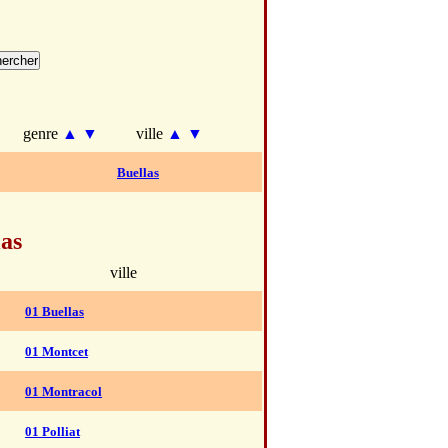
genre
▲
▼
ville
▲
▼
Buellas
las
ville
01 Buellas
01 Montcet
01 Montracol
01 Polliat