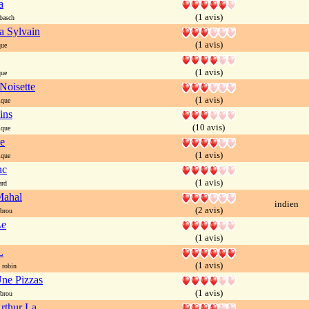
a
(1 avis)
basch
a Sylvain
(1 avis)
que
(1 avis)
que
Noisette
(1 avis)
ique
ins
(10 avis)
ique
e
(1 avis)
ique
nc
(1 avis)
ard
ahal
indien
(2 avis)
brou
Le
(1 avis)
L
(1 avis)
 robin
Une Pizzas
(1 avis)
brou
rthur La