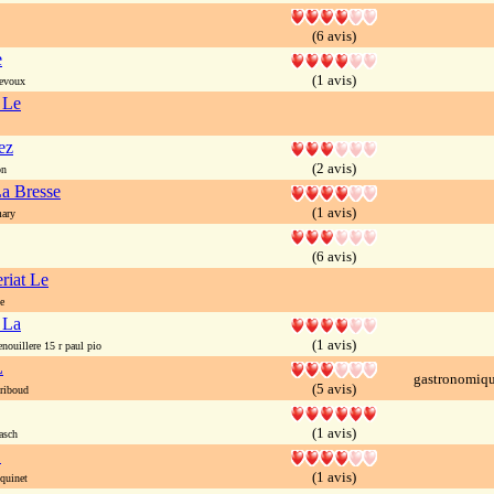
(6 avis)
e
(1 avis)
evoux
 Le
ez
(2 avis)
on
a Bresse
(1 avis)
ary
(6 avis)
riat Le
e
 La
(1 avis)
nouillere 15 r paul pio
L
gastronomiq
(5 avis)
riboud
(1 avis)
asch
L
(1 avis)
quinet