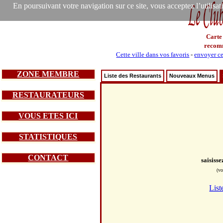
En poursuivant votre navigation sur ce site, vous acceptez l’utilisa
Carte
recom
Cette ville dans vos favoris
-
envoyer ce
ZONE MEMBRE
Liste des Restaurants
Nouveaux Menus
RESTAURATEURS
VOUS ETES ICI
STATISTIQUES
CONTACT
saisiss
(vo
List