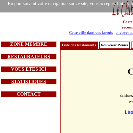
En poursuivant votre navigation sur ce site, vous acceptez l’utilisa
Carte
recom
Cette ville dans vos favoris
-
envoyer ce
ZONE MEMBRE
Liste des Restaurants
Nouveaux Menus
RESTAURATEURS
VOUS ETES ICI
C
STATISTIQUES
CONTACT
saisiss
(vo
List