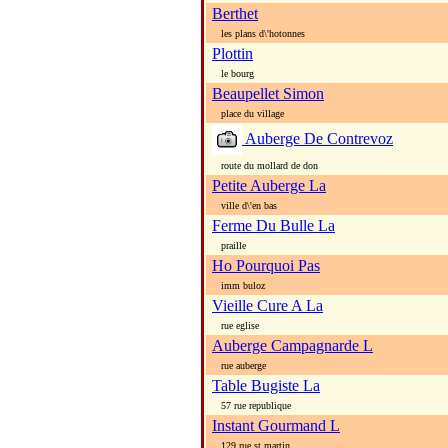
Berthet
les plans d\'hotonnes
Plottin
le bourg
Beaupellet Simon
place du village
Auberge De Contrevoz
route du mollard de don
Petite Auberge La
ville d\'en bas
Ferme Du Bulle La
praille
Ho Pourquoi Pas
imm buloz
Vieille Cure A La
rue eglise
Auberge Campagnarde L
rue auberge
Table Bugiste La
57 rue republique
Instant Gourmand L
129 rue st martin