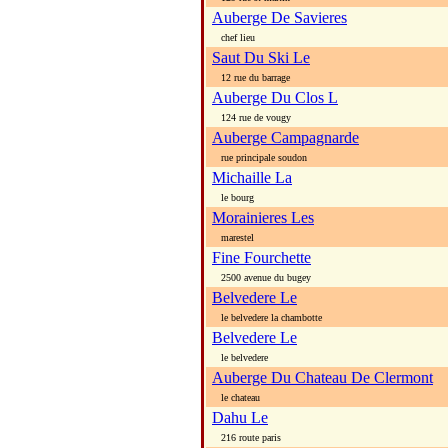
Auberge De Savieres
chef lieu
Saut Du Ski Le
12 rue du barrage
Auberge Du Clos L
124 rue de vougy
Auberge Campagnarde
rue principale soudon
Michaille La
le bourg
Morainieres Les
marestel
Fine Fourchette
2500 avenue du bugey
Belvedere Le
le belvedere la chambotte
Belvedere Le
le belvedere
Auberge Du Chateau De Clermont
le chateau
Dahu Le
216 route paris