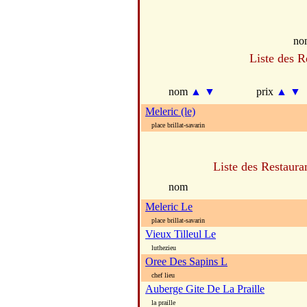
no
Liste des R
nom
▲
▼
prix
▲
▼
Meleric (le)
place brillat-savarin
Liste des Restaura
nom
Meleric Le
place brillat-savarin
Vieux Tilleul Le
luthezieu
Oree Des Sapins L
chef lieu
Auberge Gite De La Praille
la praille