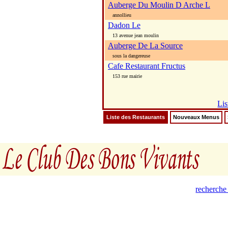
Auberge Du Moulin D Arche L
annollieu
Dadon Le
13 avenue jean moulin
Auberge De La Source
sous la dangereuse
Cafe Restaurant Fructus
153 rue mairie
Lis
Liste des Restaurants
Nouveaux Menus
recherche 