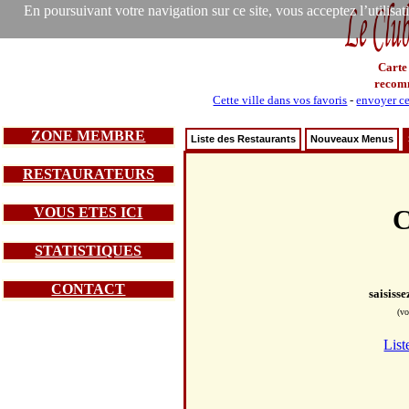
En poursuivant votre navigation sur ce site, vous acceptez l’utilisa
Carte
recom
Cette ville dans vos favoris
-
envoyer ce
ZONE MEMBRE
Liste des Restaurants
Nouveaux Menus
RESTAURATEURS
VOUS ETES ICI
C
STATISTIQUES
CONTACT
saisiss
(vo
List