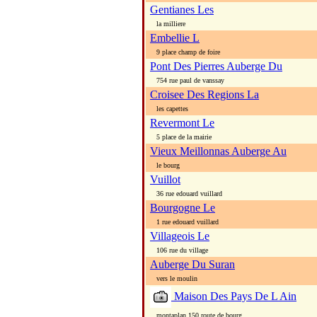
Gentianes Les
la milliere
Embellie L
9 place champ de foire
Pont Des Pierres Auberge Du
754 rue paul de vanssay
Croisee Des Regions La
les capettes
Revermont Le
5 place de la mairie
Vieux Meillonnas Auberge Au
le bourg
Vuillot
36 rue edouard vuillard
Bourgogne Le
1 rue edouard vuillard
Villageois Le
106 rue du village
Auberge Du Suran
vers le moulin
Maison Des Pays De L Ain
montaplan 150 route de bourg