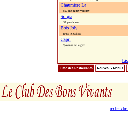
Chaumiere La
607 rue bugey vouvray
Sorgia
39 grande rue
Bois Joly
route telecabine
Capri
9,avenue de la gare
Lis
Liste des Restaurants
Nouveaux Menus
recherche 