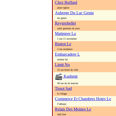
Chez Buffard
place eglise
Auberge Du Lac Genin
lac genin
Reygrobellet
saint germain de joux
Matiniere La
1 rue 11 novembre
Bistrot Le
5 rue residence
Embarcadere L
avenue lac
Limit No
25 rue hotel de ville
Kashmir
49 rue du dr mercier
Tissot Sarl
le village
Commerce Et Chambres Hotes Le
l\'abbaye
Relais Des Moines Le
chef lieu