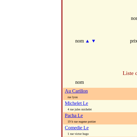
no
nom
▲
▼
pri
Liste 
nom
Au Carillon
rue lyon
Michelet Le
4 rue jules michelet
Pacha Le
19 b rue eugene pottier
Comedie Le
1 rue victor hugo