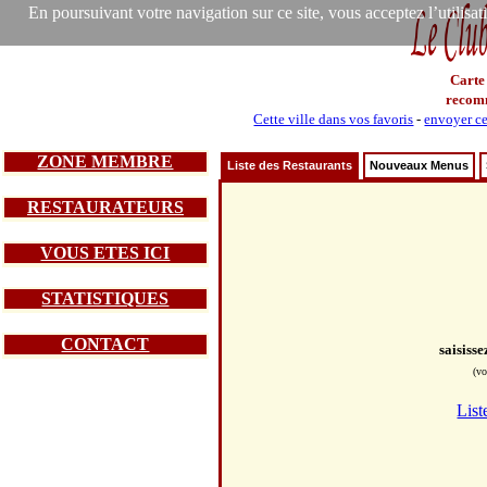
En poursuivant votre navigation sur ce site, vous acceptez l’utilisa
Carte
recom
Cette ville dans vos favoris
-
envoyer ce
ZONE MEMBRE
Liste des Restaurants
Nouveaux Menus
RESTAURATEURS
VOUS ETES ICI
STATISTIQUES
CONTACT
saisiss
(vo
List