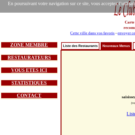
En poursuivant votre navigation sur ce site, vous acceptez l’utilisa
Carte
recom
Cette ville dans vos favoris
-
envoyer ce
ZONE MEMBRE
Liste des Restaurants
Nouveaux Menus
RESTAURATEURS
VOUS ETES ICI
STATISTIQUES
CONTACT
saisiss
(vo
List