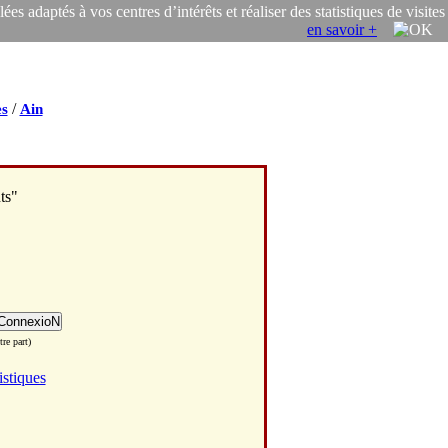
s adaptés à vos centres d’intérêts et réaliser des statistiques de visites
en savoir +
/
s
Ain
ts"
re part)
istiques