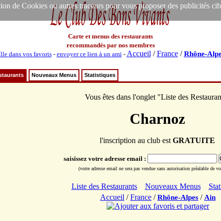
ion de Cookies ou autres traceurs pour vous proposer des publicités ciblée
Carte et menus des restaurants
recommandés par nos membres
Accueil
/
France
/
Rhône-Alpe
lle dans vos favoris
-
envoyer ce lien à un ami
-
staurants
Nouveaux Menus
Statistiques
Vous êtes dans l'onglet "Liste des Restauran
Charnoz
l'inscription au club est
GRATUITE
saisissez votre adresse email :
(votre adresse email ne sera pas vendue sans autorisation préalable de vot
Liste des Restaurants
Nouveaux Menus
Stat
Accueil
/
France
/
/
Rhône-Alpes
Ain