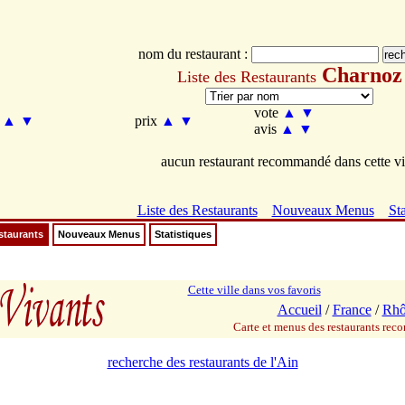
nom du restaurant :
Charnoz
Liste des Restaurants
vote
▲
▼
m
▲
▼
prix
▲
▼
avis
▲
▼
aucun restaurant recommandé dans cette vi
Liste des Restaurants
Nouveaux Menus
Sta
staurants
Nouveaux Menus
Statistiques
Cette ville dans vos favoris
Accueil
/
France
/
Rhô
Carte et menus des restaurants re
recherche des restaurants de l'Ain