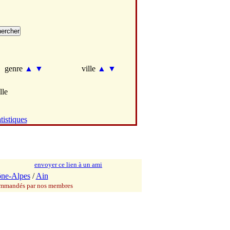
genre
▲
▼
ville
▲
▼
lle
tistiques
envoyer ce lien à un ami
ne-Alpes
/
Ain
commandés par nos membres