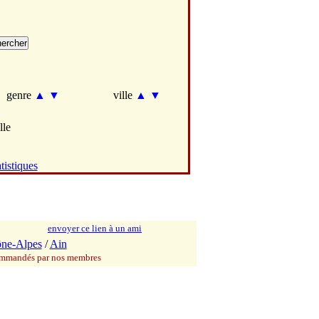
genre
▲
▼
ville
▲
▼
lle
tistiques
envoyer ce lien à un ami
ne-Alpes
/
Ain
commandés par nos membres