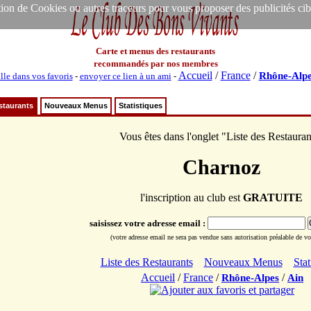
ion de Cookies ou autres traceurs pour vous proposer des publicités ciblée
Carte et menus des restaurants
recommandés par nos membres
Accueil
/
France
/
Rhône-Alpe
lle dans vos favoris
-
envoyer ce lien à un ami
-
staurants
Nouveaux Menus
Statistiques
Vous êtes dans l'onglet "Liste des Restauran
Charnoz
l'inscription au club est
GRATUITE
saisissez votre adresse email :
(votre adresse email ne sera pas vendue sans autorisation préalable de vot
Liste des Restaurants
Nouveaux Menus
Stat
Accueil
/
France
/
/
Rhône-Alpes
Ain