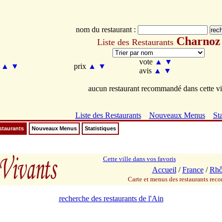
nom du restaurant :
Charnoz
Liste des Restaurants
vote
▲
▼
m
▲
▼
prix
▲
▼
avis
▲
▼
aucun restaurant recommandé dans cette vi
Liste des Restaurants
Nouveaux Menus
Sta
staurants
Nouveaux Menus
Statistiques
Cette ville dans vos favoris
Accueil
/
France
/
Rhô
Carte et menus des restaurants re
recherche des restaurants de l'Ain