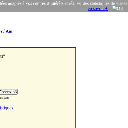
s adaptés à vos centres d’intérêts et réaliser des statistiques de visites
en savoir +
/
s
Ain
ts"
re part)
istiques