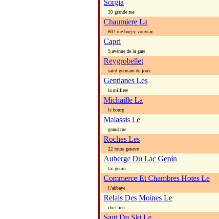
Sorgia
39 grande rue
Chaumiere La
607 rue bugey vouvray
Capri
9,avenue de la gare
Reygrobellet
saint germain de joux
Gentianes Les
la milliere
Michaille La
le bourg
Malassis Le
grand rue
Roches Les
22 route geneve
Auberge Du Lac Genin
lac genin
Commerce Et Chambres Hotes Le
l\'abbaye
Relais Des Moines Le
chef lieu
Saut Du Ski Le