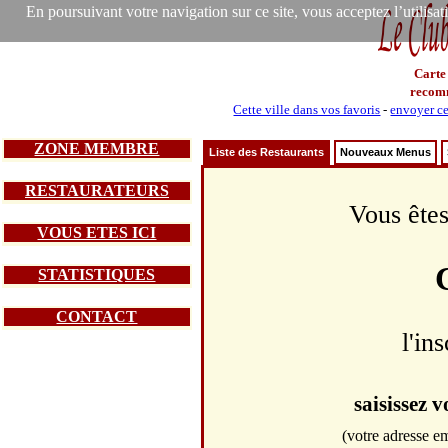
En poursuivant votre navigation sur ce site, vous acceptez l’utilisa
Carte
recom
Cette ville dans vos favoris
-
envoyer ce
ZONE MEMBRE
Liste des Restaurants
Nouveaux Menus
RESTAURATEURS
Vous êtes
VOUS ETES ICI
STATISTIQUES
CONTACT
l'in
saisissez 
(votre adresse em