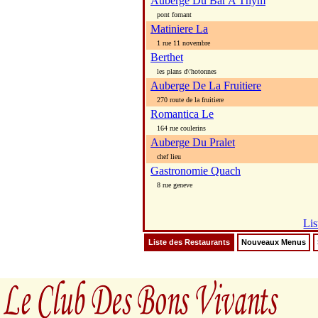
Auberge Du Bar A Thym
pont fornant
Matiniere La
1 rue 11 novembre
Berthet
les plans d\'hotonnes
Auberge De La Fruitiere
270 route de la fruitiere
Romantica Le
164 rue coulerins
Auberge Du Pralet
chef lieu
Gastronomie Quach
8 rue geneve
Lis
Liste des Restaurants
Nouveaux Menus