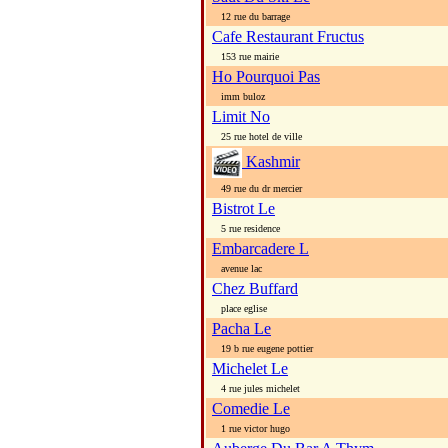
12 rue du barrage
Cafe Restaurant Fructus
153 rue mairie
Ho Pourquoi Pas
imm buloz
Limit No
25 rue hotel de ville
Kashmir
49 rue du dr mercier
Bistrot Le
5 rue residence
Embarcadere L
avenue lac
Chez Buffard
place eglise
Pacha Le
19 b rue eugene pottier
Michelet Le
4 rue jules michelet
Comedie Le
1 rue victor hugo