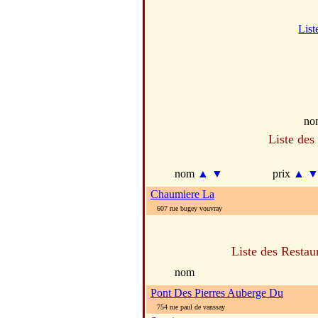
List
no
Liste des
nom
▲
▼
prix
▲
Chaumiere La
607 rue bugey vouvray
Liste des Restau
nom
Pont Des Pierres Auberge Du
754 rue paul de vanssay