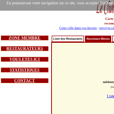
En poursuivant votre navigation sur ce site, vous acceptez l’utilisa
Carte
recom
Cette ville dans vos favoris
-
envoyer ce
ZONE MEMBRE
Liste des Restaurants
Nouveaux Menus
RESTAURATEURS
VOUS ETES ICI
STATISTIQUES
CONTACT
saisiss
(vo
List