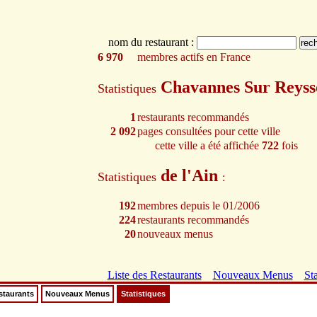
nom du restaurant :
6 970
membres actifs en France
Chavannes Sur Reys
Statistiques
1
restaurants recommandés
2 092
pages consultées pour cette ville
cette ville a été affichée
722
fois
de l'Ain
Statistiques
:
192
membres depuis le 01/2006
224
restaurants recommandés
20
nouveaux menus
Liste des Restaurants
Nouveaux Menus
Sta
staurants
Nouveaux Menus
Statistiques