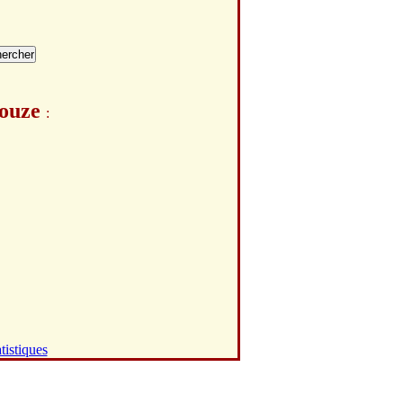
souze
:
tistiques