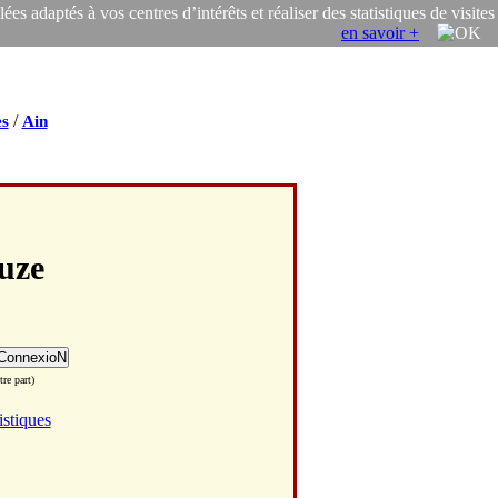
s adaptés à vos centres d’intérêts et réaliser des statistiques de visites
en savoir +
/
s
Ain
uze
re part)
istiques