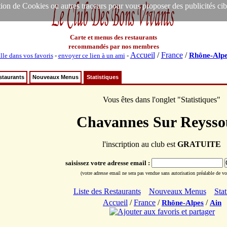
ion de Cookies ou autres traceurs pour vous proposer des publicités ciblée
Carte et menus des restaurants
recommandés par nos membres
Accueil
/
France
/
Rhône-Alpe
lle dans vos favoris
-
envoyer ce lien à un ami
-
staurants
Nouveaux Menus
Statistiques
Vous êtes dans l'onglet "Statistiques"
Chavannes Sur Reysso
l'inscription au club est
GRATUITE
saisissez votre adresse email :
(votre adresse email ne sera pas vendue sans autorisation préalable de vot
Liste des Restaurants
Nouveaux Menus
Stat
Accueil
/
France
/
/
Rhône-Alpes
Ain