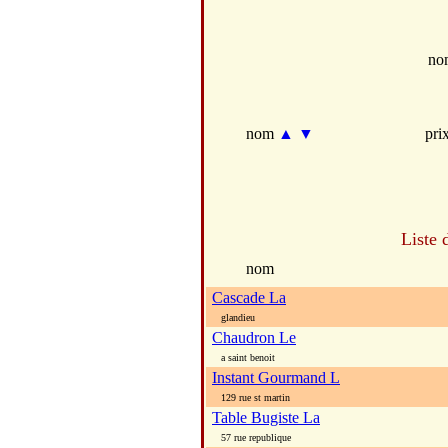
no
nom
▲
▼
pri
Liste 
nom
Cascade La
glandieu
Chaudron Le
a saint benoit
Instant Gourmand L
129 rue st martin
Table Bugiste La
57 rue republique