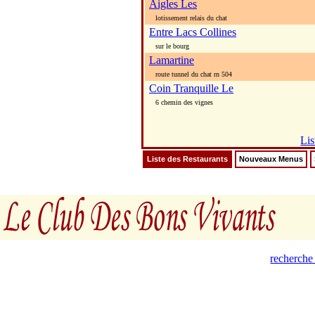
Aigles Les
lotissement relais du chat
Entre Lacs Collines
sur le bourg
Lamartine
route tunnel du chat rn 504
Coin Tranquille Le
6 chemin des vignes
Lis
Liste des Restaurants
Nouveaux Menus
recherche 