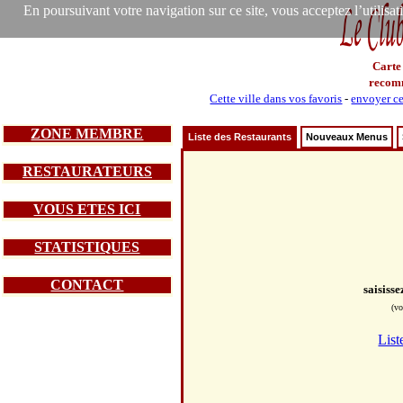
En poursuivant votre navigation sur ce site, vous acceptez l’utilisa
Carte
recom
Cette ville dans vos favoris
-
envoyer ce
ZONE MEMBRE
Liste des Restaurants
Nouveaux Menus
RESTAURATEURS
VOUS ETES ICI
STATISTIQUES
CONTACT
saisiss
(vo
List