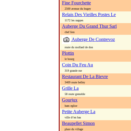
Fine Fourchette
2500 avenue du bugey
Relais Des Vieilles Postes Le
1172 les nappes
Auberge Du Grand Thur Sarl
chef lieu
Auberge De Contrevoz
route du mollard de don
Plottin
le bourg
Coin Du Feu Au
319 grande rue
Restaurant De La Bievre
3409 route belley
Grille La
58 route grenoble
Gourjux
ham eglise
Petite Auberge La
ville d\'en bas
Beaupellet Simon
place du village