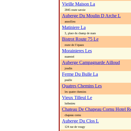
Vieille Maison La
2845 route savoie
Auberge Du Moulin D Arche L
annollieu
Matiniere La
3, place du champ de mars
Bistrot Route 75 Le
route de l\'epaux
Morainieres Les
marestel
Auberge Campagnarde Ailloud
joudin
Ferme Du Bulle La
praille
Quatres Chemins Les
les quatre chemins
Vieux Tilleul Le
luthezieu
Chateau De Chapeau Cornu Hotel Re
chapeau cornu
Auberge Du Clos L
124 rue de vougy