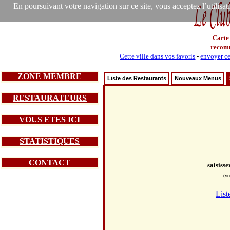
En poursuivant votre navigation sur ce site, vous acceptez l’utilisa
Carte
recom
Cette ville dans vos favoris
-
envoyer ce
ZONE MEMBRE
Liste des Restaurants
Nouveaux Menus
RESTAURATEURS
VOUS ETES ICI
STATISTIQUES
CONTACT
saisiss
(vo
List