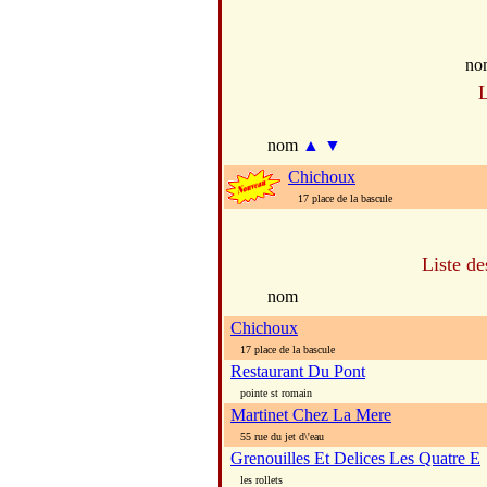
no
L
nom
▲
▼
Chichoux
17 place de la bascule
Liste de
nom
Chichoux
17 place de la bascule
Restaurant Du Pont
pointe st romain
Martinet Chez La Mere
55 rue du jet d\'eau
Grenouilles Et Delices Les Quatre E
les rollets