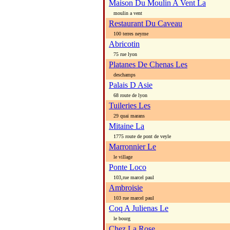
Maison Du Moulin A Vent La
moulin a vent
Restaurant Du Caveau
100 terres neyme
Abricotin
75 rue lyon
Platanes De Chenas Les
deschamps
Palais D Asie
68 route de lyon
Tuileries Les
29 quai marans
Mitaine La
1775 route de pont de veyle
Marronnier Le
le village
Ponte Loco
103,rue marcel paul
Ambroisie
103 rue marcel paul
Coq A Julienas Le
le bourg
Chez La Rose