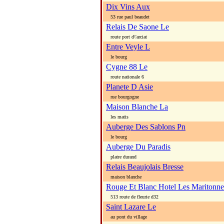
Dix Vins Aux
53 rue paul beaudet
Relais De Saone Le
route port d\'arciat
Entre Veyle L
le bourg
Cygne 88 Le
route nationale 6
Planete D Asie
rue bourgogne
Maison Blanche La
les matis
Auberge Des Sablons Pn
le bourg
Auberge Du Paradis
platre durand
Relais Beaujolais Bresse
maison blanche
Rouge Et Blanc Hotel Les Maritonne
513 route de fleurie d32
Saint Lazare Le
au pont du village