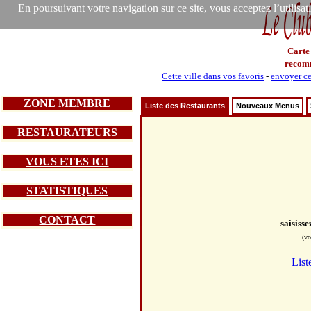
En poursuivant votre navigation sur ce site, vous acceptez l’utilisa
Carte
recom
Cette ville dans vos favoris
-
envoyer ce
ZONE MEMBRE
Liste des Restaurants
Nouveaux Menus
RESTAURATEURS
VOUS ETES ICI
STATISTIQUES
CONTACT
saisiss
(vo
List