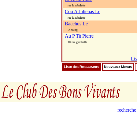
rue la rabelette
Coq A Julienas Le
rue la rabelette
Bacchus Le
le bourg
Au P Tit Pierre
10 rue gambetta
Lis
Liste des Restaurants
Nouveaux Menus
recherche 