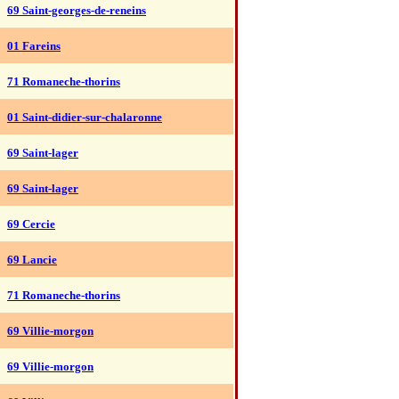
69 Saint-georges-de-reneins
01 Fareins
71 Romaneche-thorins
01 Saint-didier-sur-chalaronne
69 Saint-lager
69 Saint-lager
69 Cercie
69 Lancie
71 Romaneche-thorins
69 Villie-morgon
69 Villie-morgon