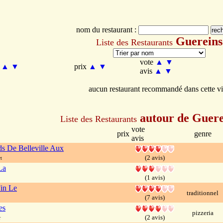
nom du restaurant :
Guereins
Liste des Restaurants
vote
▲
▼
m
▲
▼
prix
▲
▼
avis
▲
▼
aucun restaurant recommandé dans cette vi
autour de Guere
Liste des Restaurants
vote
prix
genre
avis
 De Belleville Aux
(2 avis)
t
La
(1 avis)
in Le
traditionnel
(7 avis)
es
pizzeria
(2 avis)
r