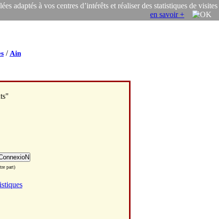
s adaptés à vos centres d’intérêts et réaliser des statistiques de visites
en savoir +
/
s
Ain
ts"
re part)
istiques