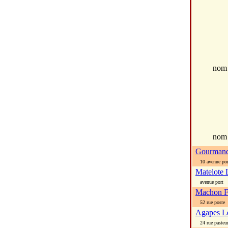
no
nom
Gourmands
10 avenue por
Matelote 
avenue port
Machon F
52 rue poste
Agapes L
24 rue pasteu