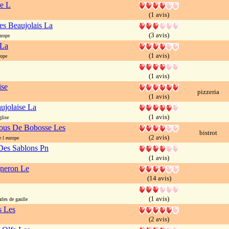
e L
(1 avis)
s Beaujolais La
(3 avis)
rope
 La
(1 avis)
ope
(1 avis)
ise
pizzeria
(1 avis)
ujolaise La
(1 avis)
lise
ous De Bobosse Les
bistrot
(2 avis)
 l europe
Des Sablons Pn
(1 avis)
gneron Le
(14 avis)
(1 avis)
les de gaulle
s Les
(2 avis)