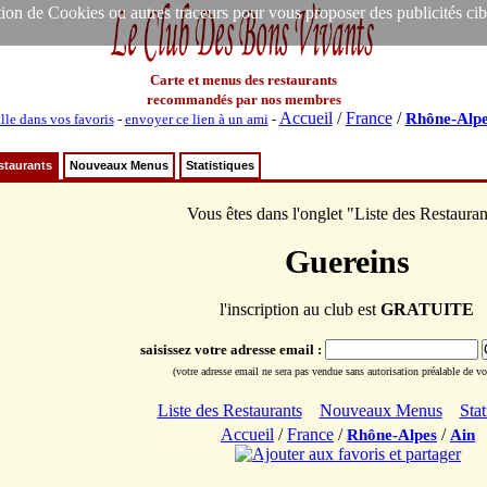
ion de Cookies ou autres traceurs pour vous proposer des publicités ciblée
Carte et menus des restaurants
recommandés par nos membres
Accueil
/
France
/
Rhône-Alpe
lle dans vos favoris
-
envoyer ce lien à un ami
-
staurants
Nouveaux Menus
Statistiques
Vous êtes dans l'onglet "Liste des Restauran
Guereins
l'inscription au club est
GRATUITE
saisissez votre adresse email :
(votre adresse email ne sera pas vendue sans autorisation préalable de vot
Liste des Restaurants
Nouveaux Menus
Stat
Accueil
/
France
/
/
Rhône-Alpes
Ain