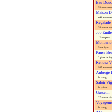
Eau Douc
53 rue macon
Maison De
441 avenue eu
Regalade
35 avenue eur
Job Emile
12 rue pont
Montlerlo
5 rue lyon
Pause Bea
2 place de l eg
Rendez V
957 avenue de
Auberge 
le bourg
Saloir Vi
le poirier
Gasselin
27 avenue char
Voyageur
le bourg