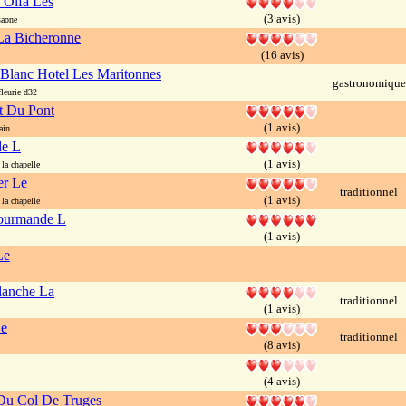
 Olfa Les
(3 avis)
saone
La Bicheronne
(16 avis)
Blanc Hotel Les Maritonnes
gastronomique
leurie d32
t Du Pont
(1 avis)
ain
e L
(1 avis)
a chapelle
er Le
traditionnel
(1 avis)
a chapelle
ourmande L
(1 avis)
Le
lanche La
traditionnel
(1 avis)
e
traditionnel
(8 avis)
(4 avis)
Du Col De Truges