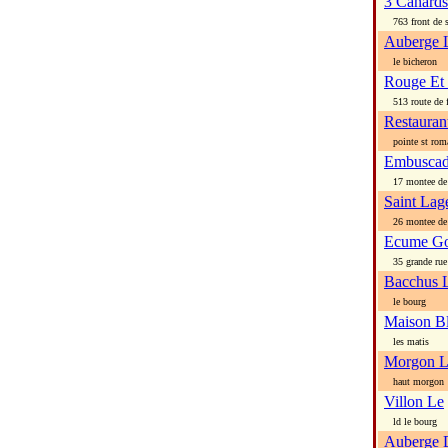
3 Canards
763 front de 
Auberge 
le bicheron
Rouge Et 
513 route de f
Restauran
pointe st rom
Embuscad
17 montee de l
Saint Lag
26 montee de l
Ecume G
35 grande rue
Bacchus 
le bourg
Maison B
les matis
Morgon L
haut morgon
Villon Le
ld le bourg
Auberge 