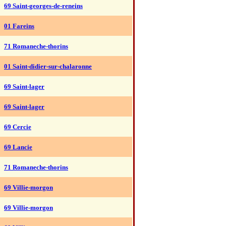
69 Saint-georges-de-reneins
01 Fareins
71 Romaneche-thorins
01 Saint-didier-sur-chalaronne
69 Saint-lager
69 Saint-lager
69 Cercie
69 Lancie
71 Romaneche-thorins
69 Villie-morgon
69 Villie-morgon