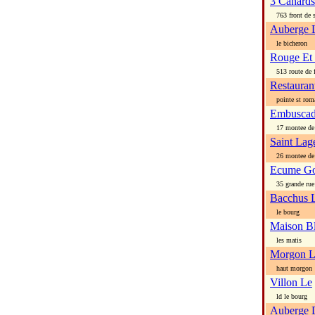
3 Canards
763 front de 
Auberge 
le bicheron
Rouge Et 
513 route de f
Restauran
pointe st rom
Embuscad
17 montee de l
Saint Lag
26 montee de l
Ecume G
35 grande rue
Bacchus 
le bourg
Maison B
les matis
Morgon L
haut morgon
Villon Le
ld le bourg
Auberge 