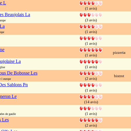
e L
(1 avis)
s Beaujolais La
(3 avis)
rope
 La
(1 avis)
ope
(1 avis)
ise
pizzeria
(1 avis)
ujolaise La
(1 avis)
lise
ous De Bobosse Les
bistrot
(2 avis)
 l europe
Des Sablons Pn
(1 avis)
gneron Le
(14 avis)
(1 avis)
les de gaulle
s Les
(2 avis)