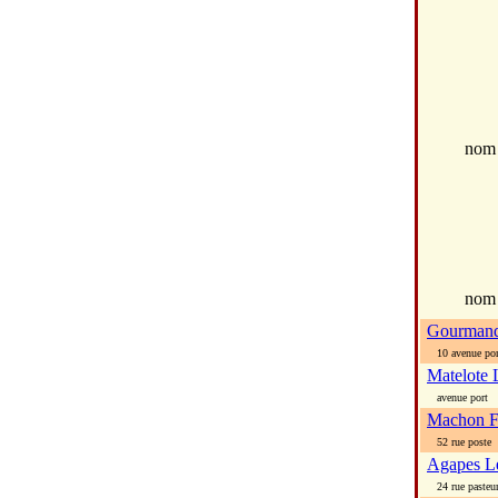
no
nom
Gourmands
10 avenue por
Matelote 
avenue port
Machon F
52 rue poste
Agapes L
24 rue pasteu