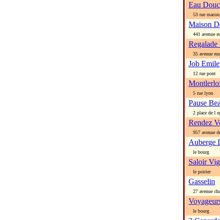
Eau Douc
53 rue macon
Maison De
441 avenue eu
Regalade
35 avenue eur
Job Emile
12 rue pont
Montlerlo
5 rue lyon
Pause Bea
2 place de l eg
Rendez V
957 avenue de
Auberge 
le bourg
Saloir Vi
le poirier
Gasselin
27 avenue char
Voyageur
le bourg