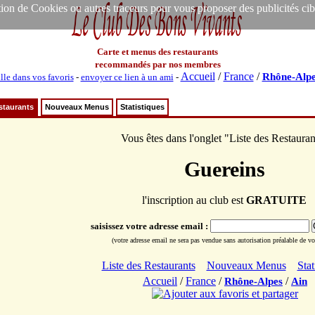
ion de Cookies ou autres traceurs pour vous proposer des publicités ciblée
Carte et menus des restaurants
recommandés par nos membres
Accueil
/
France
/
Rhône-Alpe
lle dans vos favoris
-
envoyer ce lien à un ami
-
staurants
Nouveaux Menus
Statistiques
Vous êtes dans l'onglet "Liste des Restauran
Guereins
l'inscription au club est
GRATUITE
saisissez votre adresse email :
(votre adresse email ne sera pas vendue sans autorisation préalable de vot
Liste des Restaurants
Nouveaux Menus
Stat
Accueil
/
France
/
/
Rhône-Alpes
Ain