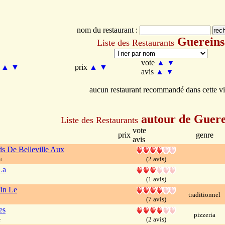
nom du restaurant :
Guereins
Liste des Restaurants
vote
▲
▼
m
▲
▼
prix
▲
▼
avis
▲
▼
aucun restaurant recommandé dans cette vi
autour de Guere
Liste des Restaurants
vote
prix
genre
avis
 De Belleville Aux
(2 avis)
t
La
(1 avis)
in Le
traditionnel
(7 avis)
es
pizzeria
(2 avis)
r