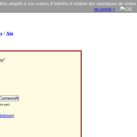
s adaptés à vos centres d’intérêts et réaliser des statistiques de visites
en savoir +
/
s
Ain
ts"
re part)
istiques