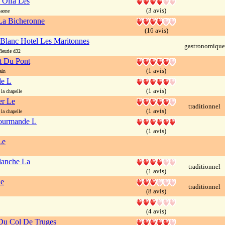
 Olfa Les
(3 avis)
saone
La Bicheronne
(16 avis)
Blanc Hotel Les Maritonnes
gastronomique
leurie d32
t Du Pont
(1 avis)
ain
e L
(1 avis)
a chapelle
er Le
traditionnel
(1 avis)
a chapelle
ourmande L
(1 avis)
Le
lanche La
traditionnel
(1 avis)
e
traditionnel
(8 avis)
(4 avis)
Du Col De Truges