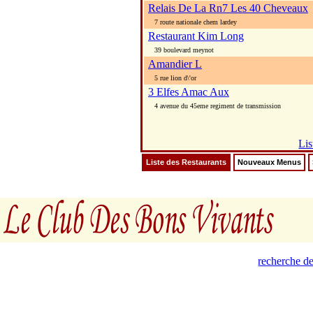
Relais De La Rn7 Les 40 Cheveaux
7 route nationale chem lardey
Restaurant Kim Long
39 boulevard meynot
Amandier L
5 rue lion d\'or
3 Elfes Amac Aux
4 avenue du 45eme regiment de transmission
Lis
Liste des Restaurants
Nouveaux Menus
recherche de