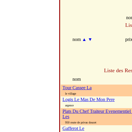
no
Lis
nom
▲
▼
pri
Liste des Re
nom
Tour Cassee La
le village
Logis Le Mas De Mon Pere
argence
Plats Du Chef Traiteur Evenementiel 
Les
950 route de privas doucet
Gafferot Le