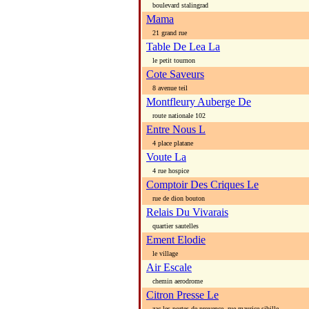
boulevard stalingrad
Mama
21 grand rue
Table De Lea La
le petit tournon
Cote Saveurs
8 avenue teil
Montfleury Auberge De
route nationale 102
Entre Nous L
4 place platane
Voute La
4 rue hospice
Comptoir Des Criques Le
rue de dion bouton
Relais Du Vivarais
quartier sautelles
Ement Elodie
le village
Air Escale
chemin aerodrome
Citron Presse Le
zac les portes de provence, rue maurice sibille