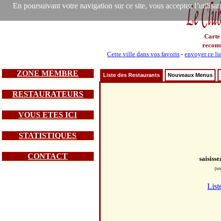
En poursuivant votre navigation sur ce site, vous acceptez l’utilisa
Carte
recom
Cette ville dans vos favoris
-
envoyer ce li
ZONE MEMBRE
Liste des Restaurants
Nouveaux Menus
RESTAURATEURS
VOUS ETES ICI
STATISTIQUES
CONTACT
saisiss
(vo
List