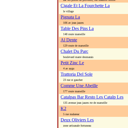
Cigale Et La Fourchette La
le village
Pignata La
106 av jean jaures
Table Des Pins La
148 route marseille
Al Dente
129 route de marseille
Chalet Du Parc
boulevard marre desmarais
Petit Zinc Le
4 av aygu
Trattoria Del Sole
23 rue st gaucher
Comme Une Abeille
177 route marseille
Catalpas Bar Resto Les Catalp Les
135 avenue jean jaures rte de marseille
K2
5 rue malareac
Deux Oliviers Les
zone artisanale fortuneau