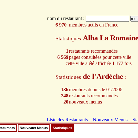
nom du restaurant :
6 970
membres actifs en France
Alba La Romain
Statistiques
1
restaurants recommandés
6 569
pages consultées pour cette ville
cette ville a été affichée
1 177
fois
de l'Ardèche
Statistiques
:
136
membres depuis le 01/2006
248
restaurants recommandés
20
nouveaux menus
Liste des Restaurants
Nouveaux Menus
Sta
staurants
Nouveaux Menus
Statistiques