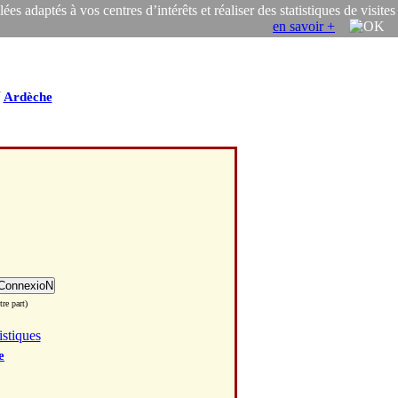
s adaptés à vos centres d’intérêts et réaliser des statistiques de visites
en savoir +
/
Ardèche
re part)
istiques
e