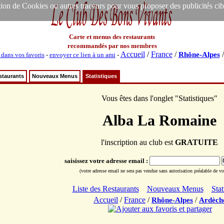
ion de Cookies ou autres traceurs pour vous proposer des publicités ciblée
Carte et menus des restaurants
recommandés par nos membres
Accueil
/
France
/
Rhône-Alpes
 dans vos favoris
-
envoyer ce lien à un ami
-
staurants
Nouveaux Menus
Statistiques
Vous êtes dans l'onglet "Statistiques"
Alba La Romaine
l'inscription au club est
GRATUITE
saisissez votre adresse email :
(votre adresse email ne sera pas vendue sans autorisation préalable de vot
Liste des Restaurants
Nouveaux Menus
Stat
Accueil
/
France
/
/
Rhône-Alpes
Ardèch