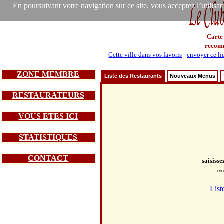
En poursuivant votre navigation sur ce site, vous acceptez l’utilisa
Carte
recom
Cette ville dans vos favoris
-
envoyer ce li
ZONE MEMBRE
Liste des Restaurants
Nouveaux Menus
RESTAURATEURS
VOUS ETES ICI
STATISTIQUES
CONTACT
saisiss
(vo
List