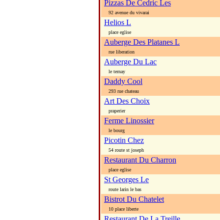
Pizzas De Cedric Les
92 avenue du vivarai
Helios L
place eglise
Auberge Des Platanes L
rue liberation
Auberge Du Lac
le ternay
Daddy Cool
293 rue chateau
Art Des Choix
praperier
Ferme Linossier
le bourg
Picotin Chez
54 route st joseph
Restaurant Du Charron
place eglise
St Georges Le
route larin le bas
Bistrot Du Chatelet
10 place liberte
Restaurant De La Treille