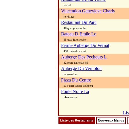
le clot
Vincendon Genevieve Charly
le village
Restaurant Du Parc
40 quai jules roche
Bateau D Emile Le
65 quai jules roche
Ferme Auberge Du Vernat
490 route du vernat
Auberge Des Pecheurs L
32 route nationale 86
Auberge Du Vernolon
le vernolon
Pizza Du Centre
53 r doct lucien steinberg
Poule Noire La
place neuve
Lis
Liste des Restaurants
Nouveaux Menus