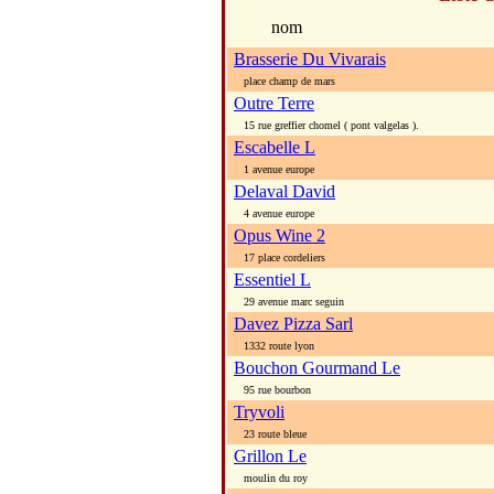
nom
Brasserie Du Vivarais
place champ de mars
Outre Terre
15 rue greffier chomel ( pont valgelas ).
Escabelle L
1 avenue europe
Delaval David
4 avenue europe
Opus Wine 2
17 place cordeliers
Essentiel L
29 avenue marc seguin
Davez Pizza Sarl
1332 route lyon
Bouchon Gourmand Le
95 rue bourbon
Tryvoli
23 route bleue
Grillon Le
moulin du roy