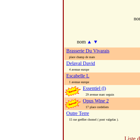
no
nom
▲
▼
Brasserie Du Vivarais
place champ de mars
Delaval David
4 avenue europe
Escabelle L
1 avenue europe
Essentiel (l)
29 avenue marc seguin
Opus Wine 2
17 place cordeliers
Outre Terre
15 rue greffier chomel ( pont valgelas ).
Liste 