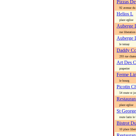
Pizzas De
92 avenue du 
Helios L
place eglise
Auberge D
rue liberation
Auberge 
le ternay
Daddy Co
293 rue chate
Art Des 
praperier
Ferme Lin
le bourg
Picotin C
54 route st jo
Restauran
place eglise
St George
route larin le 
Bistrot D
10 place liber
Restauran