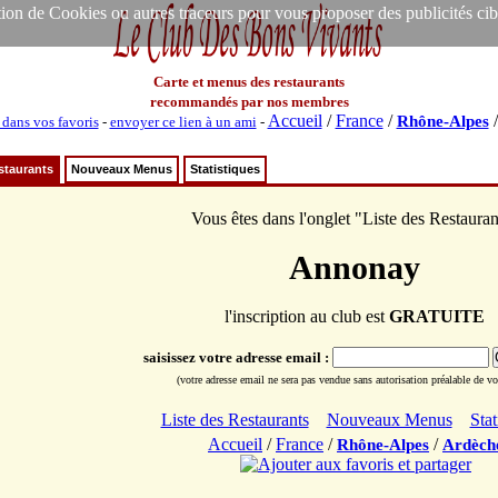
ion de Cookies ou autres traceurs pour vous proposer des publicités ciblée
Carte et menus des restaurants
recommandés par nos membres
Accueil
/
France
/
Rhône-Alpes
 dans vos favoris
-
envoyer ce lien à un ami
-
staurants
Nouveaux Menus
Statistiques
Vous êtes dans l'onglet "Liste des Restauran
Annonay
l'inscription au club est
GRATUITE
saisissez votre adresse email :
(votre adresse email ne sera pas vendue sans autorisation préalable de vot
Liste des Restaurants
Nouveaux Menus
Stat
Accueil
/
France
/
/
Rhône-Alpes
Ardèch