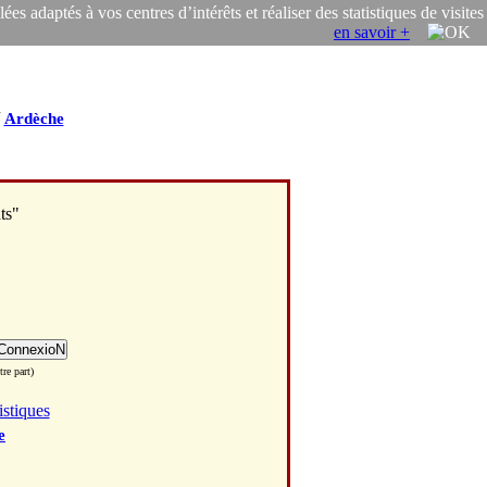
s adaptés à vos centres d’intérêts et réaliser des statistiques de visites
en savoir +
/
Ardèche
ts"
re part)
istiques
e