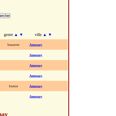
genre
▲
▼
ville
▲
▼
brasserie
Annonay
Annonay
Annonay
Annonay
bistrot
Annonay
Annonay
nay