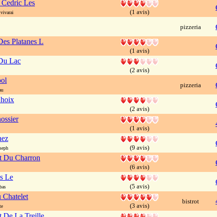
 Cedric Les
(1 avis)
vivarai
pizzeria
es Platanes L
(1 avis)
Du Lac
(2 avis)
ol
pizzeria
au
Choix
(2 avis)
ossier
(1 avis)
hez
(9 avis)
seph
t Du Charron
(6 avis)
s Le
(5 avis)
bas
u Chatelet
bistrot
(3 avis)
te
t De La Treille