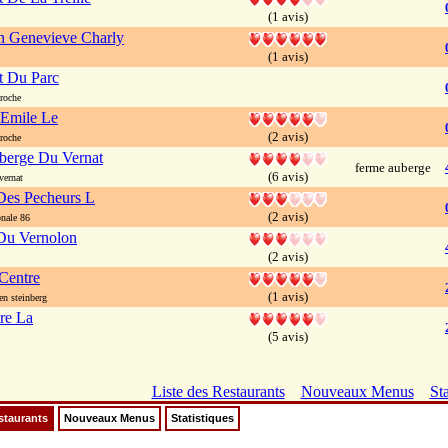
(1 avis)
n Genevieve Charly
(1 avis)
t Du Parc
roche
 Emile Le
(2 avis)
roche
berge Du Vernat
ferme auberge
(6 avis)
vernat
Des Pecheurs L
(2 avis)
nale 86
Du Vernolon
(2 avis)
Centre
(1 avis)
en steinberg
re La
(5 avis)
Liste des Restaurants
Nouveaux Menus
Sta
staurants
Nouveaux Menus
Statistiques