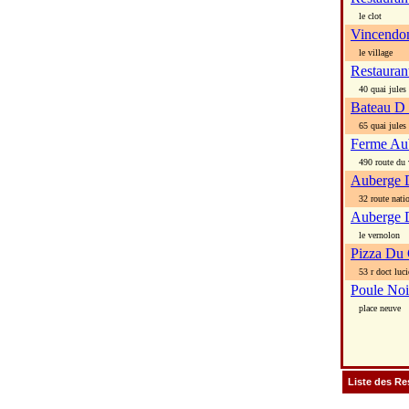
le clot
Vincendo
le village
Restauran
40 quai jules 
Bateau D
65 quai jules 
Ferme Au
490 route du 
Auberge 
32 route natio
Auberge 
le vernolon
Pizza Du 
53 r doct luci
Poule Noi
place neuve
Liste des Re