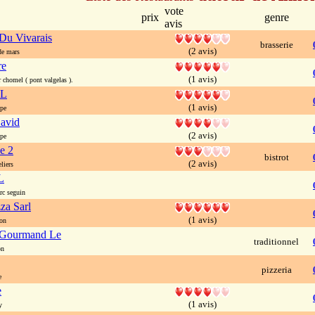
vote
prix
genre
avis
 Du Vivarais
brasserie
(2 avis)
e mars
re
(1 avis)
 chomel ( pont valgelas ).
 L
(1 avis)
pe
avid
(2 avis)
pe
e 2
bistrot
(2 avis)
liers
L
c seguin
za Sarl
(1 avis)
on
Gourmand Le
traditionnel
on
pizzeria
e
e
(1 avis)
y