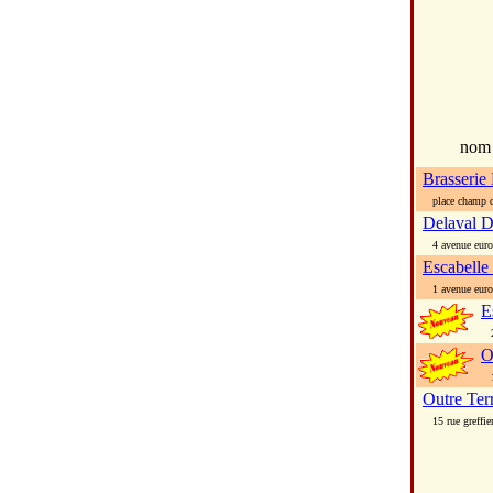
no
Brasserie
place champ d
Delaval D
4 avenue euro
Escabelle
1 avenue euro
E
29
O
17
Outre Ter
15 rue greffier