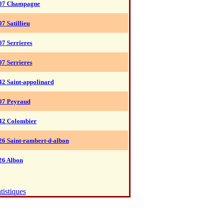
07 Champagne
07 Satillieu
07 Serrieres
07 Serrieres
42 Saint-appolinard
07 Peyraud
42 Colombier
26 Saint-rambert-d-albon
26 Albon
tistiques