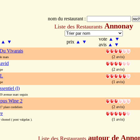
nom du restaurant :
Annonay
Liste des Restaurants
vote
▲
▼
m
▲
▼
prix
▲
▼
avis
▲
▼
 Du Vivarais
(2 avis)
e mars
avid
(2 avis)
pe
 L
(1 avis)
pe
ssentiel (l)
 avenue marc seguin
pus Wine 2
(2 avis)
 place cordeliers
re
(1 avis)
 chomel ( pont valgelas ).
autour de Anno
Liste des Restaurants