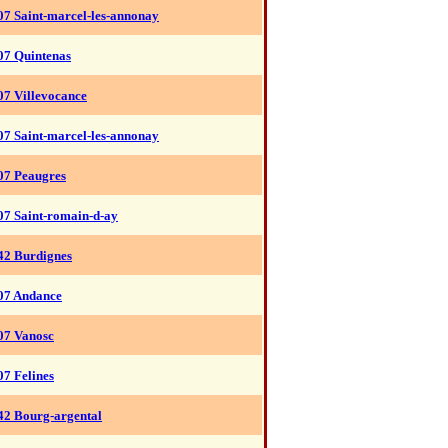
07 Saint-marcel-les-annonay
07 Quintenas
07 Villevocance
07 Saint-marcel-les-annonay
07 Peaugres
07 Saint-romain-d-ay
42 Burdignes
07 Andance
07 Vanosc
07 Felines
42 Bourg-argental