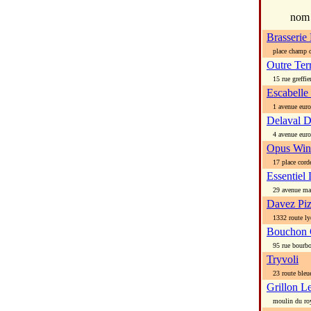
nom
Brasserie
place champ d
Outre Ter
15 rue greffier
Escabelle
1 avenue euro
Delaval D
4 avenue euro
Opus Win
17 place corde
Essentiel 
29 avenue mar
Davez Piz
1332 route ly
Bouchon 
95 rue bourb
Tryvoli
23 route bleu
Grillon L
moulin du ro