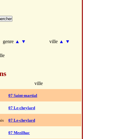
genre
▲
▼
ville
▲
▼
lle
ns
ville
07 Saint-martial
07 Le-cheylard
is
07 Le-cheylard
07 Mezilhac