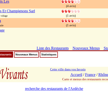
ts Les
(4 avis)
s Et Champignons Sarl
(1 avis)
 village
a
(1 avis)
uile
age
Liste des Restaurants
Nouveaux Menus
Sta
staurants
Nouveaux Menus
Statistiques
Cette ville dans vos favoris
Accueil
/
France
/
Rhône
Carte et menus des restaurants re
recherche des restaurants de l'Ardèche