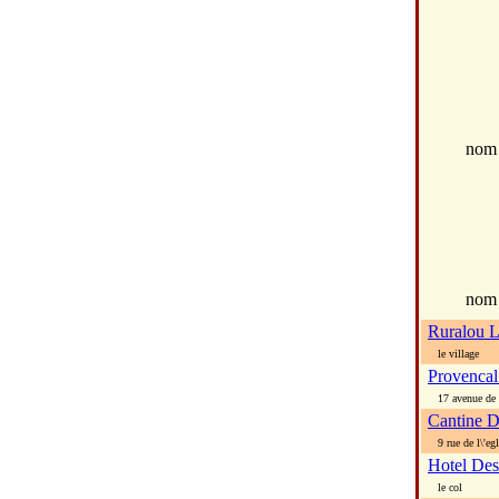
no
nom
Ruralou 
le village
Provencal
17 avenue de l
Cantine 
9 rue de l\'egl
Hotel De
le col