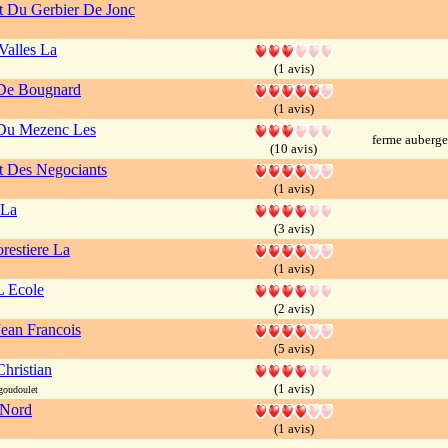
t Du Gerbier De Jonc
Valles La
(1 avis)
De Bougnard
(1 avis)
 Du Mezenc Les
ferme auberge
(10 avis)
t Des Negociants
(1 avis)
 La
(3 avis)
restiere La
(1 avis)
L Ecole
(2 avis)
ean Francois
(5 avis)
hristian
(1 avis)
goudoulet
 Nord
(1 avis)