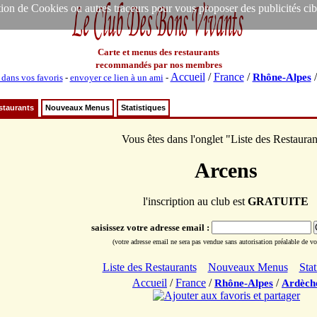
ion de Cookies ou autres traceurs pour vous proposer des publicités ciblée
Carte et menus des restaurants
recommandés par nos membres
Accueil
/
France
/
Rhône-Alpes
 dans vos favoris
-
envoyer ce lien à un ami
-
staurants
Nouveaux Menus
Statistiques
Vous êtes dans l'onglet "Liste des Restauran
Arcens
l'inscription au club est
GRATUITE
saisissez votre adresse email :
(votre adresse email ne sera pas vendue sans autorisation préalable de vot
Liste des Restaurants
Nouveaux Menus
Stat
Accueil
/
France
/
/
Rhône-Alpes
Ardèch