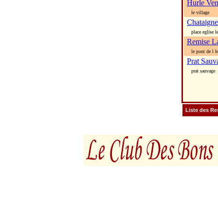
Hurle Ven
le village
Chataigne
place eglise le
Remise L
le pont de l h
Prat Sauv
prat sauvage
Liste des Re