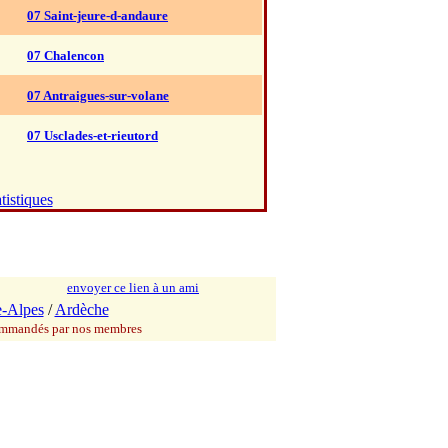
07 Saint-jeure-d-andaure
07 Chalencon
07 Antraigues-sur-volane
07 Usclades-et-rieutord
tistiques
envoyer ce lien à un ami
-Alpes
/
Ardèche
commandés par nos membres