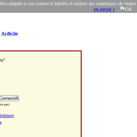
s adaptés à vos centres d’intérêts et réaliser des statistiques de visites
en savoir +
/
Ardèche
ts"
re part)
istiques
e