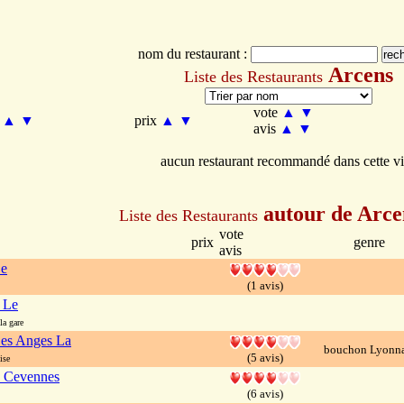
nom du restaurant :
Arcens
Liste des Restaurants
vote
▲
▼
m
▲
▼
prix
▲
▼
avis
▲
▼
aucun restaurant recommandé dans cette vi
autour de Arce
Liste des Restaurants
vote
prix
genre
avis
Le
(1 avis)
 Le
a gare
Des Anges La
bouchon Lyonna
(5 avis)
ise
s Cevennes
(6 avis)