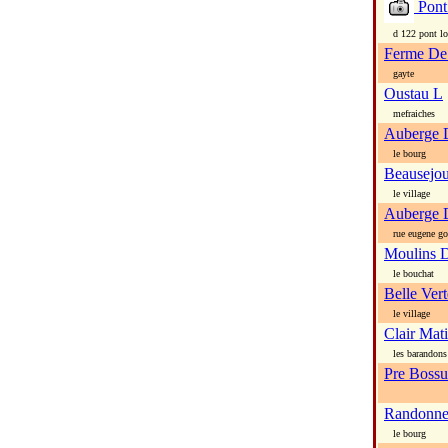
Pont
d 122 pont lo
Ferme De
gayte
Oustau L
mefraiches
Auberge D
le bourg
Beausejou
le village
Auberge 
rue eugene g
Moulins 
le bouchat
Belle Ver
le village
Clair Mat
les barandons
Pre Bossu
Randonne
le bourg