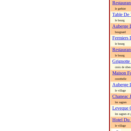
Restauran
le gerbier
Table De 
le bourg
Auberge 
bougnard
Fermiers
le bourg
Restauran
le bourg
Grignotte
croix de ribes
Maison Fo
costebelle
Auberge 
le village
Chaneac J
les sagnes
Leveque C
les sagnes et 
Hotel Du
le village