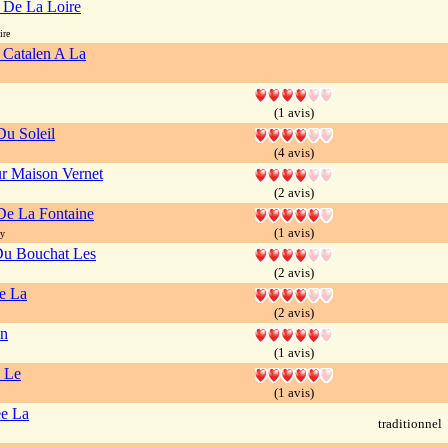
 De La Loire
ire
 Catalen A La
(1 avis)
u Soleil
(4 avis)
r Maison Vernet
(2 avis)
De La Fontaine
(1 avis)
oy
Du Bouchat Les
(2 avis)
te La
(2 avis)
in
(1 avis)
 Le
(1 avis)
e La
traditionnel