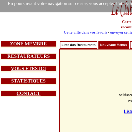
En poursuivant votre navigation sur ce site, vous acceptez l’utilisa
Carte
recom
Cette ville dans vos favoris
-
envoyer ce li
ZONE MEMBRE
Liste des Restaurants
Nouveaux Menus
RESTAURATEURS
VOUS ETES ICI
STATISTIQUES
CONTACT
saisiss
(vo
List