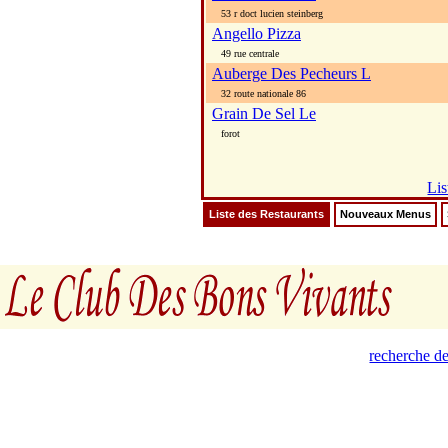
53 r doct lucien steinberg
Angello Pizza
49 rue centrale
Auberge Des Pecheurs L
32 route nationale 86
Grain De Sel Le
forot
Lis
Liste des Restaurants
Nouveaux Menus
recherche de