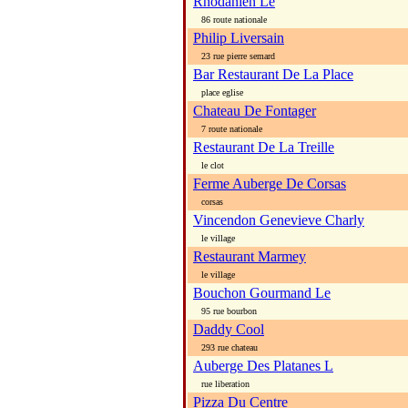
Rhodanien Le
86 route nationale
Philip Liversain
23 rue pierre semard
Bar Restaurant De La Place
place eglise
Chateau De Fontager
7 route nationale
Restaurant De La Treille
le clot
Ferme Auberge De Corsas
corsas
Vincendon Genevieve Charly
le village
Restaurant Marmey
le village
Bouchon Gourmand Le
95 rue bourbon
Daddy Cool
293 rue chateau
Auberge Des Platanes L
rue liberation
Pizza Du Centre