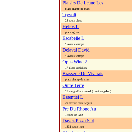
Plaisirs De Leane Les
place champ de mars
Tryvoli
23 route bleue
Helios L
place eglise
Escabelle L
1 avenue europe
Delaval David
4 avenue europe
Opus Wine 2
17 place cordeliers
Brasserie Du Vivarais
place champ de mars
Outre Terre
15 rue greffier chomel ( pont valgelas ).
Essentiel L
29 avenue marc seguin
Pre Du Rhone Au
1 route de lyon
Davez Pizza Sarl
1332 route lyon