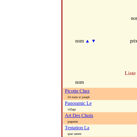
no
nom
▲
▼
pri
Liste
nom
Picotin Chez
54 route st joseph
Panoramic Le
village
Art Des Choix
praperier
Tentation La
quai sarrere