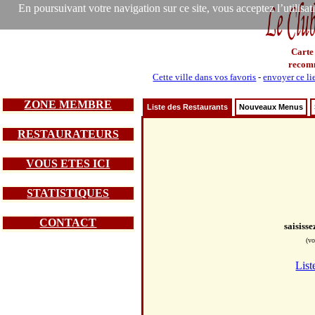
En poursuivant votre navigation sur ce site, vous acceptez l’utilisa
Carte
recom
Cette ville dans vos favoris
-
envoyer ce li
ZONE MEMBRE
Liste des Restaurants
Nouveaux Menus
RESTAURATEURS
VOUS ETES ICI
STATISTIQUES
CONTACT
saisiss
(vo
List