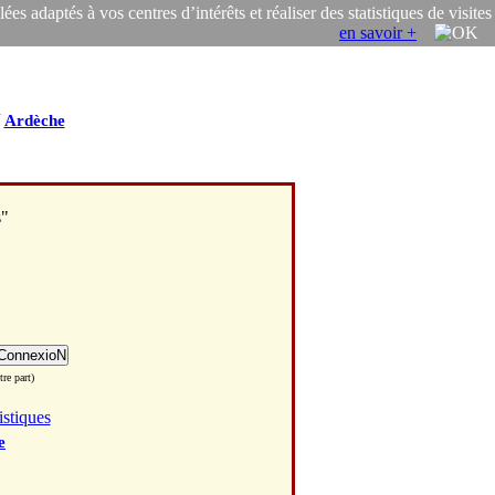
s adaptés à vos centres d’intérêts et réaliser des statistiques de visites
en savoir +
/
Ardèche
s"
re part)
istiques
e