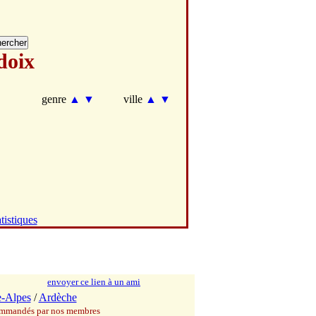
doix
▼
genre
▲
▼
ville
▲
▼
tistiques
envoyer ce lien à un ami
-Alpes
/
Ardèche
commandés par nos membres