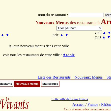
nom du restaurant :
Ar
Nouveaux Menus
des restaurants à
vote
▲
m
▲
▼
prix
▲
▼
avis
▲
▼
Aucun nouveau menus dans cette ville
voir tous les restaurants de cette ville :
Ardoix
Liste des Restaurants
Nouveaux Menus
Sta
staurants
Nouveaux Menus
Statistiques
Cette ville dans vos favoris
Accueil
/
France
/
Rhône
Carte et menus des restaurants re