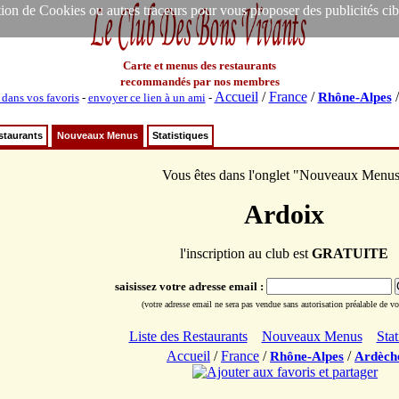
ion de Cookies ou autres traceurs pour vous proposer des publicités ciblée
Carte et menus des restaurants
recommandés par nos membres
Accueil
/
France
/
Rhône-Alpes
 dans vos favoris
-
envoyer ce lien à un ami
-
staurants
Nouveaux Menus
Statistiques
Vous êtes dans l'onglet "Nouveaux Menu
Ardoix
l'inscription au club est
GRATUITE
saisissez votre adresse email :
(votre adresse email ne sera pas vendue sans autorisation préalable de vot
Liste des Restaurants
Nouveaux Menus
Stat
Accueil
/
France
/
/
Rhône-Alpes
Ardèch