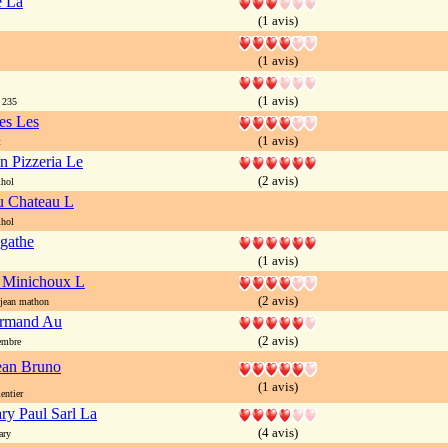
e La
(1 avis)
(1 avis)
(1 avis)
 235
es Les
(1 avis)
t
n Pizzeria Le
(2 avis)
lhol
u Chateau L
lhol
gathe
(1 avis)
 Minichoux L
(2 avis)
jean mathon
rmand Au
(2 avis)
embre
an Bruno
(1 avis)
entier
ary Paul Sarl La
(4 avis)
ary