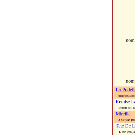
no
nom
Lo Podell
place resistan
Remise L
le pont de l h
Mireille
3 rue jean jau
Tete De L
42 rue jean ja