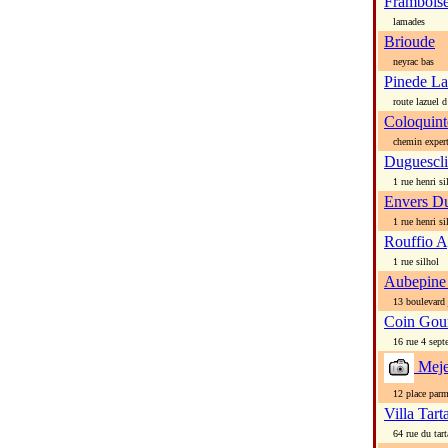
Frambois
lamades
Brioude
neyrac bas
Pinede La
route lazuel d
Coloquint
chemin exper
Duguescli
1 rue henri si
Envers D
1 rue henri si
Rouffio A
1 rue silhol
Aubepine
13 boulevard 
Coin Gou
16 rue 4 sept
Meje
12 place parm
Villa Tart
64 rue du tart