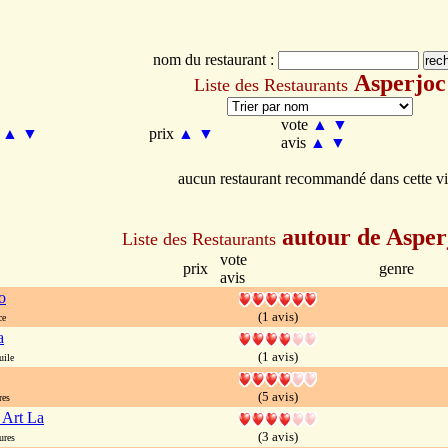
nom du restaurant :
Asperjoc
Liste des Restaurants
vote
▲
▼
m
▲
▼
prix
▲
▼
avis
▲
▼
aucun restaurant recommandé dans cette vi
autour de Asper
Liste des Restaurants
vote
prix
genre
avis
o
(1 avis)
ce
a
(1 avis)
uile
(5 avis)
res
 Art La
(3 avis)
ures