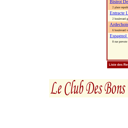
Bistrot D
2 place republ
Entracte 
2 boulevard g
Ardechoi
6 boulevard v
Espagnol
8 rue prevote
Liste des Re