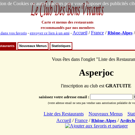
ion de Cookies ou autres traceurs pour vous proposer des publicités ciblée
Carte et menus des restaurants
recommandés par nos membres
Accueil
/
France
/
Rhône-Alpes
 dans vos favoris
-
envoyer ce lien à un ami
-
staurants
Nouveaux Menus
Statistiques
Vous êtes dans l'onglet "Liste des Restauran
Asperjoc
l'inscription au club est
GRATUITE
saisissez votre adresse email :
(votre adresse email ne sera pas vendue sans autorisation préalable de vot
Liste des Restaurants
Nouveaux Menus
Stat
Accueil
/
France
/
/
Rhône-Alpes
Ardèch