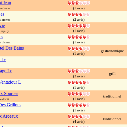
nt Jean
(1 avis)
an jaures
Les
(2 avis)
 ribeyre
vie
(1 avis)
expilly
es
(1 avis)
e clement
el Des Bains
gastronomique
(1 avis)
r Le
rage Le
grill
(3 avis)
entadour L
(1 avis)
x Sources
traditionnel
(1 avis)
a rd 536
es Grillons
(1 avis)
x Arceaux
traditionnel
(4 avis)
s