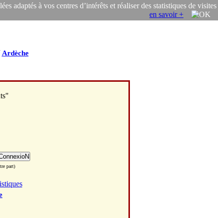
s adaptés à vos centres d’intérêts et réaliser des statistiques de visites
en savoir +
/
Ardèche
ts"
re part)
istiques
e