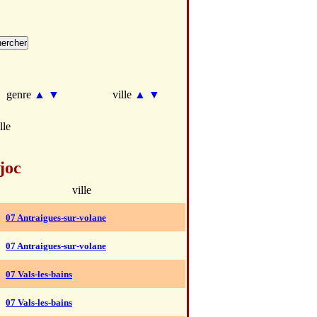
genre
▲
▼
ville
▲
▼
lle
joc
ville
07 Antraigues-sur-volane
07 Antraigues-sur-volane
07 Vals-les-bains
07 Vals-les-bains