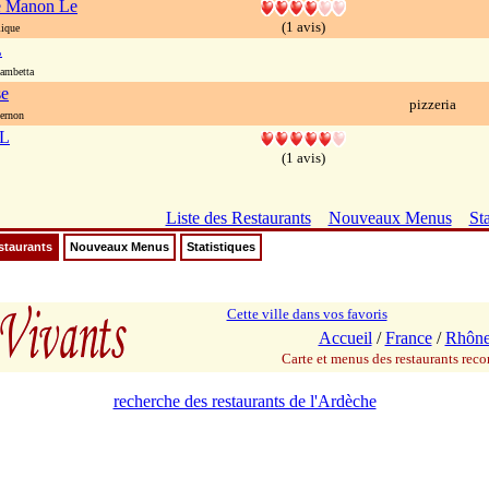
e Manon Le
(1 avis)
ique
L
ambetta
se
pizzeria
ernon
 L
(1 avis)
Liste des Restaurants
Nouveaux Menus
Sta
staurants
Nouveaux Menus
Statistiques
Cette ville dans vos favoris
Accueil
/
France
/
Rhône
Carte et menus des restaurants re
recherche des restaurants de l'Ardèche