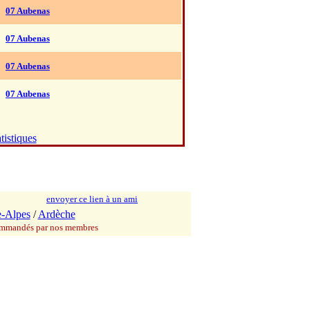
07 Aubenas
07 Aubenas
07 Aubenas
07 Aubenas
tistiques
envoyer ce lien à un ami
-Alpes
/
Ardèche
commandés par nos membres