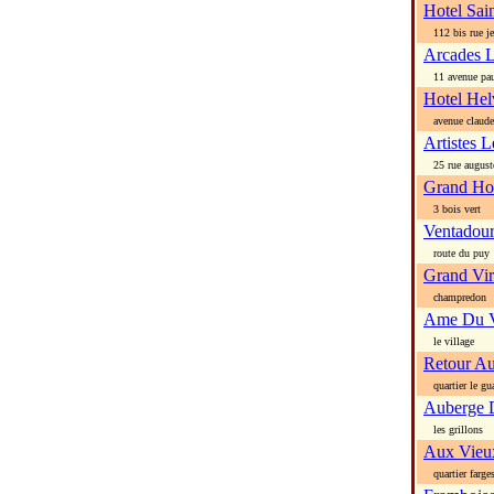
Hotel Sai
112 bis rue je
Arcades 
11 avenue paul
Hotel Hel
avenue claude 
Artistes L
25 rue august
Grand Hot
3 bois vert
Ventadou
route du puy
Grand Vi
champredon
Ame Du V
le village
Retour Au
quartier le gu
Auberge D
les grillons
Aux Vieu
quartier farge