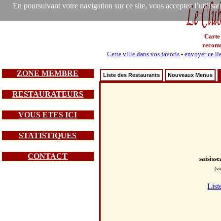
En poursuivant votre navigation sur ce site, vous acceptez l’utilisa
Carte
recom
Cette ville dans vos favoris
-
envoyer ce li
ZONE MEMBRE
Liste des Restaurants
Nouveaux Menus
RESTAURATEURS
VOUS ETES ICI
STATISTIQUES
CONTACT
saisiss
(vo
List