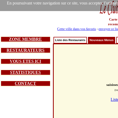
En poursuivant votre navigation sur ce site, vous acceptez l’utilisa
Carte
recom
Cette ville dans vos favoris
-
envoyer ce li
ZONE MEMBRE
Liste des Restaurants
Nouveaux Menus
RESTAURATEURS
VOUS ETES ICI
STATISTIQUES
CONTACT
saisiss
(vo
List