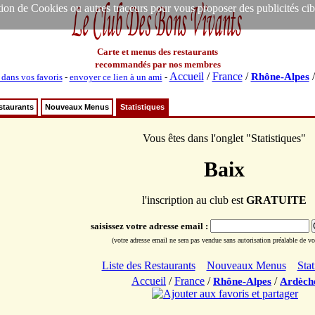
ion de Cookies ou autres traceurs pour vous proposer des publicités ciblée
Carte et menus des restaurants
recommandés par nos membres
Accueil
/
France
/
Rhône-Alpes
 dans vos favoris
-
envoyer ce lien à un ami
-
staurants
Nouveaux Menus
Statistiques
Vous êtes dans l'onglet "Statistiques"
Baix
l'inscription au club est
GRATUITE
saisissez votre adresse email :
(votre adresse email ne sera pas vendue sans autorisation préalable de vot
Liste des Restaurants
Nouveaux Menus
Stat
Accueil
/
France
/
/
Rhône-Alpes
Ardèch