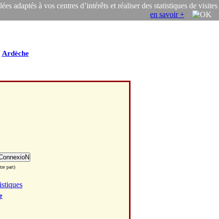
s adaptés à vos centres d’intérêts et réaliser des statistiques de visites
en savoir +
/
Ardèche
re part)
istiques
e