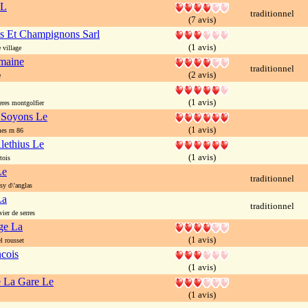
 L
traditionnel
(7 avis)
s Et Champignons Sarl
(1 avis)
 village
maine
traditionnel
(2 avis)
e
(1 avis)
res montgolfier
 Soyons Le
(1 avis)
es rn 86
lethius Le
(1 avis)
tois
Le
traditionnel
y d\'anglas
La
traditionnel
er de serres
ge La
(1 avis)
 rousset
cois
(1 avis)
e La Gare Le
(1 avis)