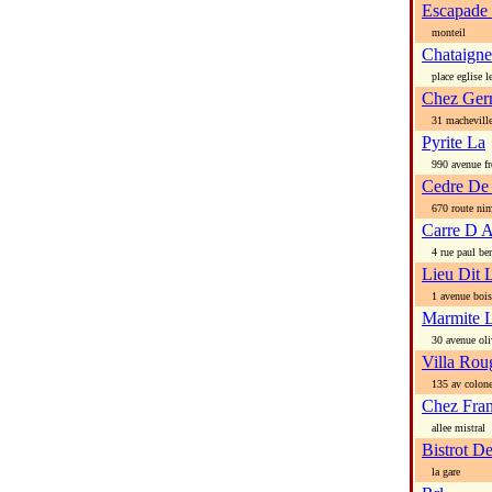
Escapade
monteil
Chataigne
place eglise le
Chez Ger
31 machevill
Pyrite La
990 avenue fre
Cedre De
670 route nim
Carre D A
4 rue paul ber
Lieu Dit 
1 avenue boiss
Marmite 
30 avenue olivi
Villa Rou
135 av colonel
Chez Fran
allee mistral
Bistrot D
la gare