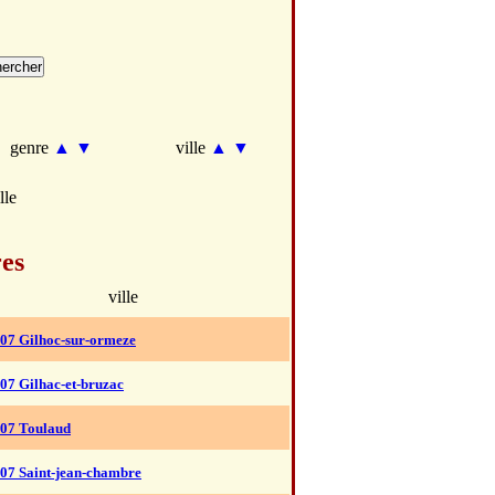
genre
▲
▼
ville
▲
▼
lle
res
ville
07 Gilhoc-sur-ormeze
07 Gilhac-et-bruzac
07 Toulaud
07 Saint-jean-chambre