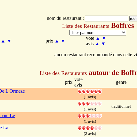
nom du restaurant :
Boffres
Liste des Restaurants
vote
▲
▼
m
▲
▼
prix
▲
▼
avis
▲
▼
aucun restaurant recommandé dans cette vi
autour de Boff
Liste des Restaurants
vote
prix
genre
avis
De L Ormeze
(1 avis)
traditionnel
(1 avis)
main Le
(1 avis)
te La
(2 avis)