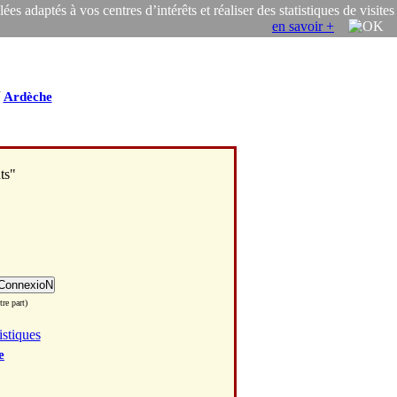
s adaptés à vos centres d’intérêts et réaliser des statistiques de visites
en savoir +
/
Ardèche
ts"
re part)
istiques
e