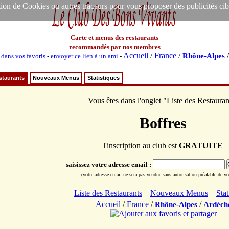
ion de Cookies ou autres traceurs pour vous proposer des publicités ciblée
Carte et menus des restaurants
recommandés par nos membres
Accueil
/
France
/
Rhône-Alpes
 dans vos favoris
-
envoyer ce lien à un ami
-
staurants
Nouveaux Menus
Statistiques
Vous êtes dans l'onglet "Liste des Restauran
Boffres
l'inscription au club est
GRATUITE
saisissez votre adresse email :
(votre adresse email ne sera pas vendue sans autorisation préalable de vot
Liste des Restaurants
Nouveaux Menus
Stat
Accueil
/
France
/
/
Rhône-Alpes
Ardèch