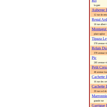
Rrl
la gare
Auberge 
12 rue de reto
Regal Ard
18 rue albert 
Montagut
place eglise
Tipaza Le
378 avenue vi
Relais Du
378 avenue vi
Pic
285 avenue vi
Petit Cre
48 avenue loui
Cachette 
16 rue des ce
Cachette 
20 rue n-d de
Marronnie
grande rue
Garrigue 