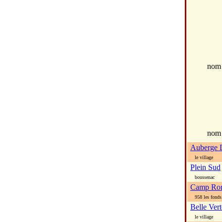
no
nom
Auberge 
le village
Plein Sud
boussenac
Camp Ro
958 les fonds
Belle Ver
le village