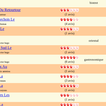
bistrot
Du Retourtour
(1 avis)
urtour
echois Le
(4 avis)
thomas
 Le
(1 avis)
oriental
ctor hugo
 Sud Le
(1 avis)
ctor hugo
gastronomique
(6 avis)
ctor hugo
ux Au
(1 avis)
s anteriou
La
(3 avis)
vennes
La
(1 avis)
 soyons
rs Les
(1 avis)
La