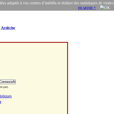
s adaptés à vos centres d’intérêts et réaliser des statistiques de visites
en savoir +
/
Ardèche
re part)
istiques
e