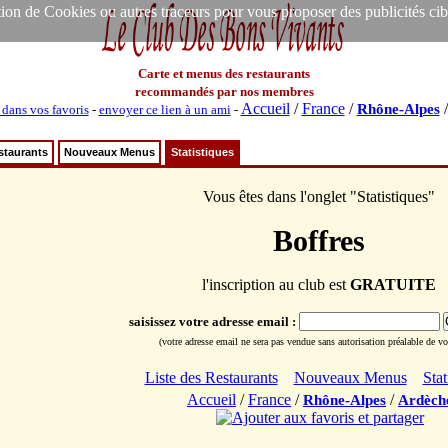
ion de Cookies ou autres traceurs pour vous proposer des publicités ciblée
Carte et menus des restaurants
recommandés par nos membres
Accueil
/
France
/
Rhône-Alpes
 dans vos favoris
-
envoyer ce lien à un ami
-
staurants
Nouveaux Menus
Statistiques
Vous êtes dans l'onglet "Statistiques"
Boffres
l'inscription au club est
GRATUITE
saisissez votre adresse email :
(votre adresse email ne sera pas vendue sans autorisation préalable de vot
Liste des Restaurants
Nouveaux Menus
Stat
Accueil
/
France
/
/
Rhône-Alpes
Ardèch