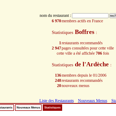
nom du restaurant :
6 970
membres actifs en France
Boffres
Statistiques
:
1
restaurants recommandés
2 947
pages consultées pour cette ville
cette ville a été affichée
706
fois
de l'Ardèche
Statistiques
:
136
membres depuis le 01/2006
248
restaurants recommandés
20
nouveaux menus
Liste des Restaurants
Nouveaux Menus
Sta
staurants
Nouveaux Menus
Statistiques