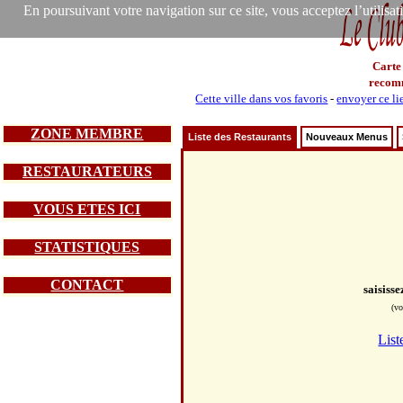
En poursuivant votre navigation sur ce site, vous acceptez l’utilisa
Carte
recom
Cette ville dans vos favoris
-
envoyer ce li
ZONE MEMBRE
Liste des Restaurants
Nouveaux Menus
RESTAURATEURS
VOUS ETES ICI
STATISTIQUES
CONTACT
saisiss
(vo
List