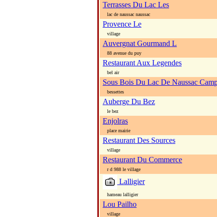
Terrasses Du Lac Les
lac de naussac naussac
Provence Le
village
Auvergnat Gourmand L
88 avenue du puy
Restaurant Aux Legendes
bel air
Sous Bois Du Lac De Naussac Camp
bessettes
Auberge Du Bez
le bez
Enjolras
place mairie
Restaurant Des Sources
village
Restaurant Du Commerce
r d 988 le village
Lalligier
hameau lalligier
Lou Pailho
village