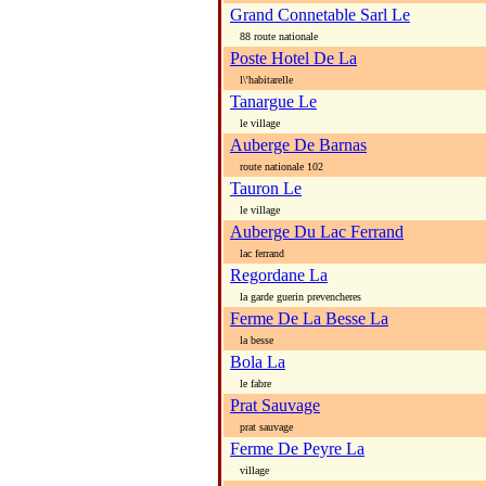
Grand Connetable Sarl Le
88 route nationale
Poste Hotel De La
l\'habitarelle
Tanargue Le
le village
Auberge De Barnas
route nationale 102
Tauron Le
le village
Auberge Du Lac Ferrand
lac ferrand
Regordane La
la garde guerin prevencheres
Ferme De La Besse La
la besse
Bola La
le fabre
Prat Sauvage
prat sauvage
Ferme De Peyre La
village