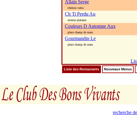
Allain Serge
chemin valos
Ch Ti Perdu Au
avenue platanes
Couleurs D Automne Aux
place champ de mars
Gourmandin Le
place champ de mars
Lis
Liste des Restaurants
Nouveaux Menus
recherche de