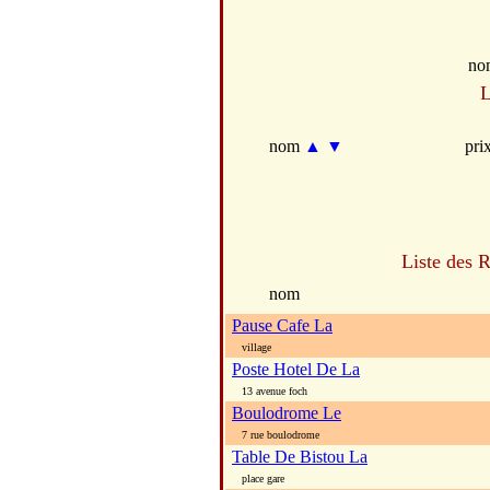
no
L
nom
▲
▼
pri
Liste des R
nom
Pause Cafe La
village
Poste Hotel De La
13 avenue foch
Boulodrome Le
7 rue boulodrome
Table De Bistou La
place gare