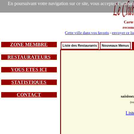
En poursuivant votre navigation sur ce site, vous acceptez l’utilisa
Carte
recom
Cette ville dans vos favoris
-
envoyer ce li
ZONE MEMBRE
Liste des Restaurants
Nouveaux Menus
RESTAURATEURS
VOUS ETES ICI
STATISTIQUES
CONTACT
saisiss
(vo
List