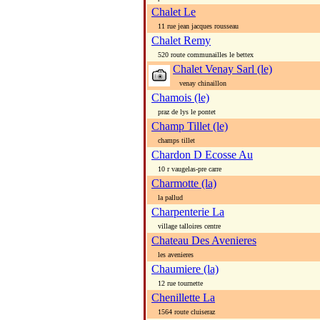
Chalet Le
11 rue jean jacques rousseau
Chalet Remy
520 route communailles le bettex
Chalet Venay Sarl (le)
venay chinaillon
Chamois (le)
praz de lys le pontet
Champ Tillet (le)
champs tillet
Chardon D Ecosse Au
10 r vaugelas-pre carre
Charmotte (la)
la pallud
Charpenterie La
village talloires centre
Chateau Des Avenieres
les avenieres
Chaumiere (la)
12 rue tournette
Chenillette La
1564 route cluiseraz