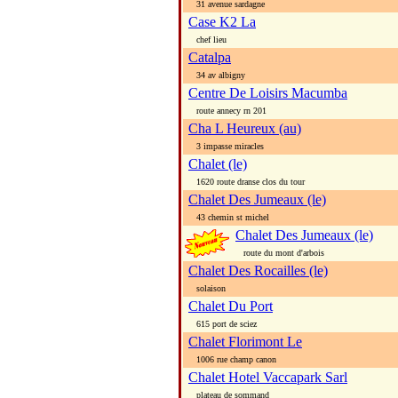
31 avenue sardagne
Case K2 La
chef lieu
Catalpa
34 av albigny
Centre De Loisirs Macumba
route annecy rn 201
Cha L Heureux (au)
3 impasse miracles
Chalet (le)
1620 route dranse clos du tour
Chalet Des Jumeaux (le)
43 chemin st michel
Chalet Des Jumeaux (le)
route du mont d'arbois
Chalet Des Rocailles (le)
solaison
Chalet Du Port
615 port de sciez
Chalet Florimont Le
1006 rue champ canon
Chalet Hotel Vaccapark Sarl
plateau de sommand