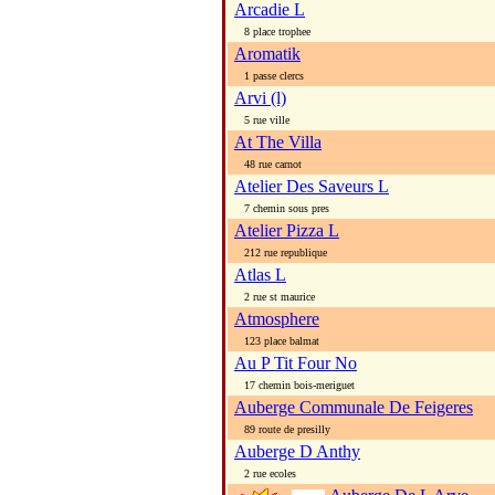
Arcadie L
8 place trophee
Aromatik
1 passe clercs
Arvi (l)
5 rue ville
At The Villa
48 rue carnot
Atelier Des Saveurs L
7 chemin sous pres
Atelier Pizza L
212 rue republique
Atlas L
2 rue st maurice
Atmosphere
123 place balmat
Au P Tit Four No
17 chemin bois-meriguet
Auberge Communale De Feigeres
89 route de presilly
Auberge D Anthy
2 rue ecoles