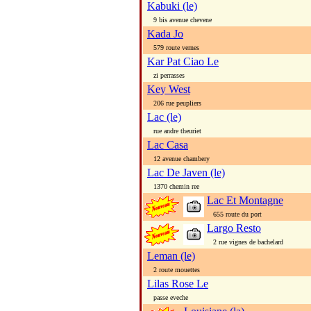
Kabuki (le)
9 bis avenue chevene
Kada Jo
579 route vernes
Kar Pat Ciao Le
zi perrasses
Key West
206 rue peupliers
Lac (le)
rue andre theuriet
Lac Casa
12 avenue chambery
Lac De Javen (le)
1370 chemin ree
Lac Et Montagne
655 route du port
Largo Resto
2 rue vignes de bachelard
Leman (le)
2 route mouettes
Lilas Rose Le
passe eveche