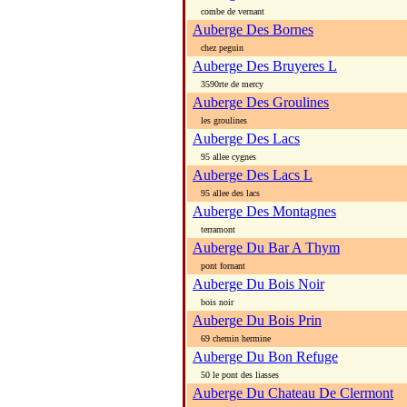
combe de vernant
Auberge Des Bornes
chez peguin
Auberge Des Bruyeres L
3590rte de mercy
Auberge Des Groulines
les groulines
Auberge Des Lacs
95 allee cygnes
Auberge Des Lacs L
95 allee des lacs
Auberge Des Montagnes
terramont
Auberge Du Bar A Thym
pont fornant
Auberge Du Bois Noir
bois noir
Auberge Du Bois Prin
69 chemin hermine
Auberge Du Bon Refuge
50 le pont des liasses
Auberge Du Chateau De Clermont