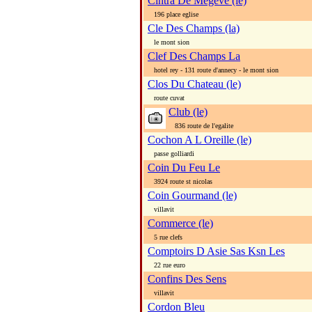
Cintra De Megeve (le)
196 place eglise
Cle Des Champs (la)
le mont sion
Clef Des Champs La
hotel rey - 131 route d'annecy - le mont sion
Clos Du Chateau (le)
route cuvat
Club (le)
836 route de l'egalite
Cochon A L Oreille (le)
passe golliardi
Coin Du Feu Le
3924 route st nicolas
Coin Gourmand (le)
villavit
Commerce (le)
5 rue clefs
Comptoirs D Asie Sas Ksn Les
22 rue euro
Confins Des Sens
villavit
Cordon Bleu