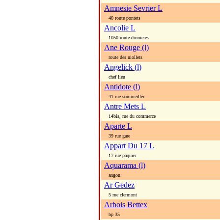
Amnesie Sevrier L
40 route pontets
Ancolie L
1050 route dronieres
Ane Rouge (l)
route des niollets
Angelick (l)
chef lieu
Antidote (l)
41 rue sommeiller
Antre Mets L
14bis, rue du commerce
Aparte L
39 rue gare
Appart Du 17 L
17 rue paquier
Aquarama (l)
angon
Ar Gedez
5 rue clermont
Arbois Bettex
bp 35