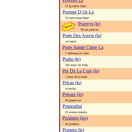
Poivrier Le
15 fg sainte claire
Pomme D Or La
52 route mont blanc
Pontvys (le)
80 rue pontvys
Porte Des Aravis (la)
col aravis
Porte Sainte Claire La
1 faubourg ste claire
Pralin (le)
345 route val d'arly
Pre De La Cure (le)
1 place de la maire
Pricaz (la)
la forclaz
Prieure (le)
68 grande rue
Primordial
25 avenue romains
Prodains (les)
les prodains
Progres (le)