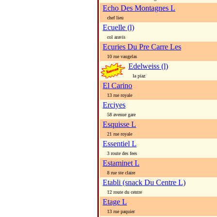
Echo Des Montagnes L
chef lieu
Ecuelle (l)
col aravis
Ecuries Du Pre Carre Les
10 rue vaugelas
Edelweiss (l)
la piaz
El Carino
13 rue royale
Erciyes
58 avenue gare
Esquisse L
21 rue royale
Essentiel L
3 route des fees
Estaminet L
8 rue ste claire
Etabli (snack Du Centre L)
12 route du centre
Etage L
13 rue paquier