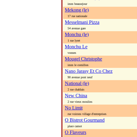
imm beausejour
Mekong (le)
17 rue nationale
Messelmani Pizza
54 avenue gare
Monchu (le)
1 rue lyret
Monchu Le
vonnes
Mougel Christophe
imm le cornillon
Nano Jarasy Et Co Chez
90 avenue pont neuf
National (le)
2 rue chablais
New China
2 rue vieux moulins
No Limit
rue voirons village d'entreprises
O Bistrot Gourmand
place carnot
O Flaveurs