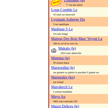
Louisiane (la)
77 rue des billets
Loup Comble Le
43 route sur basseville
Lyonnais Auberge Du
9 rue republique
Madigan S Le
64 route frangy
Maison Des Bois Marc Veyrat La
368 rte col de la croix fry
Makalo (le)
1824 route albertville
Mamma (la)
69 avenue france
Margouillat (le)
rue grenette ou galerie le president 9 grande rue
Marmottes (les)
pre richard
Marrakech Le
6 avenue mandallaz
Maya Au
4662 route nationale 203
Mazot Delices (le)