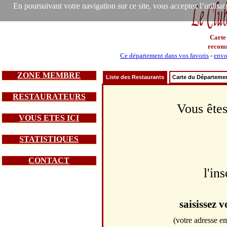
En poursuivant votre navigation sur ce site, vous acceptez l’utilisa
Carte
recom
Ce département dans vos favoris
-
envo
ZONE MEMBRE
Liste des Restaurants
Carte du Départeme
RESTAURATEURS
Vous êtes
VOUS ETES ICI
STATISTIQUES
CONTACT
l'in
saisissez 
(votre adresse em