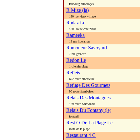
faubourg allobroges
R Mize (la)
160 rue vieux village
Radaz Le
4800 route cote 2000
Rameeka
19 rue liberation
Ramoneur Savoyard
7 rue grenette
Redon Le
1 chemin plage
Reflets
692 route albertville
Refuge Des Gourmets
90 route framboises
Relais Des Montagnes
129 route boissonnet
Relais Du Fontany (le)
fontanil
Rest O De La Plage Le
route de la plage
Restaurant 4 C