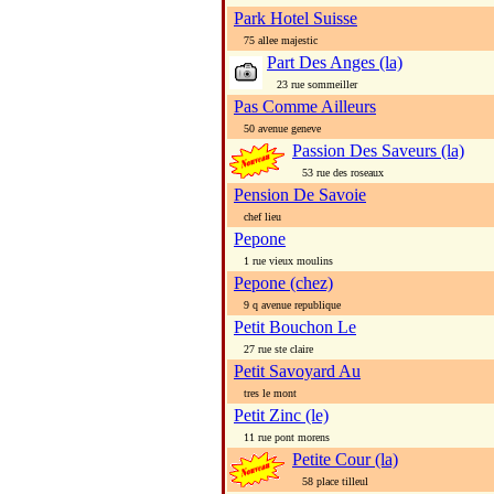
Park Hotel Suisse
75 allee majestic
Part Des Anges (la)
23 rue sommeiller
Pas Comme Ailleurs
50 avenue geneve
Passion Des Saveurs (la)
53 rue des roseaux
Pension De Savoie
chef lieu
Pepone
1 rue vieux moulins
Pepone (chez)
9 q avenue republique
Petit Bouchon Le
27 rue ste claire
Petit Savoyard Au
tres le mont
Petit Zinc (le)
11 rue pont morens
Petite Cour (la)
58 place tilleul