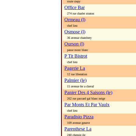
route crepy
Office Bar
274 rue charlet straton
Ormeau (l)
chef lieu
Osmose (l)
36 avenue chambery
Ourson (l)
passe mont blanc
P Tit Bistrot
chef lieu
Pagerie La
12 rue liberation
Palmier (le)
15 avenue fer a cheval
Panier Des 4 Saisons (le)
262 rue paccard gal blanc neige
Par Monts Et Par Vaulx
chef lieu
Paradisio Pizza
109 avenue geneve
Parenthese La
240 chemin ile