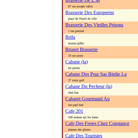
Brasserie De L M
87 rue joseph vallot
Brasserie Des Europeens
place de l'hotel de ville
Brasserie Des Vieilles Prisons
1 rue perriere
Brifa
avenue giffre
Brunet Brasserie
10 rue poste
Cabane (la)
les pesetz
Cabane Des Praz Sas Birdie La
27 route golf
Cabane Du Pecheur (la)
chef lieu
Cabaret Gourmand Au
rue paul bert
Cafe 201
168 avenue aix les bains
Cafe Des Fretes Chez Constance
plateau des glieres
Cafe Des Touristes