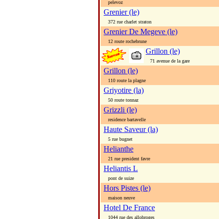
pelevoz
Grenier (le)
372 rue charlet straton
Grenier De Megeve (le)
12 route rochebrune
Grillon (le)
71 avenue de la gare
Grillon (le)
110 route la plagne
Griyotire (la)
50 route tonnaz
Grizzli (le)
residence bartavelle
Haute Saveur (la)
5 rue bugnet
Helianthe
21 rue president favre
Heliantis L
pont de suize
Hors Pistes (le)
maison neuve
Hotel De France
1044 rue des allobroges