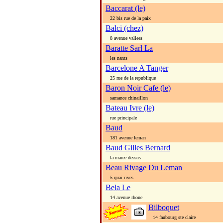
Baccarat (le)
22 bis rue de la paix
Balci (chez)
8 avenue vallees
Baratte Sarl La
les nants
Barcelone A Tanger
25 rue de la republique
Baron Noir Cafe (le)
samance chinaillon
Bateau Ivre (le)
rue principale
Baud
181 avenue leman
Baud Gilles Bernard
la maree dessus
Beau Rivage Du Leman
5 quai rives
Bela Le
14 avenue rhone
Bilboquet
14 faubourg ste claire