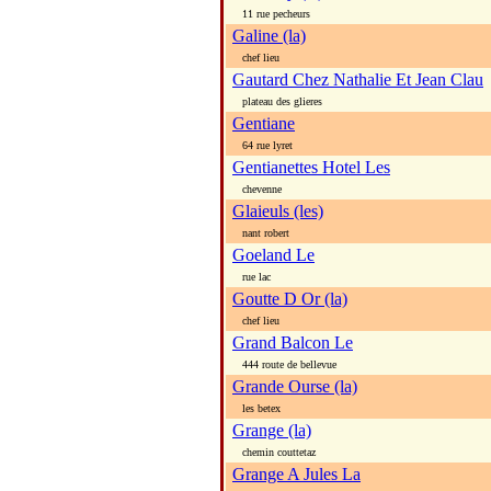
11 rue pecheurs
Galine (la)
chef lieu
Gautard Chez Nathalie Et Jean Clau
plateau des glieres
Gentiane
64 rue lyret
Gentianettes Hotel Les
chevenne
Glaieuls (les)
nant robert
Goeland Le
rue lac
Goutte D Or (la)
chef lieu
Grand Balcon Le
444 route de bellevue
Grande Ourse (la)
les betex
Grange (la)
chemin couttetaz
Grange A Jules La