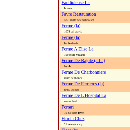
Fandioleuse La
la cour
Favre Restauration
577. route des framboises
Ferme (la)
1078 col aravis
Ferme (la)
les lindarets
Ferme A Elise La
109 route vouards
Ferme De Bajole (a La)
bajole
Ferme De Charbonniere
route de thones
Ferme De Ferrieres (la)
route burnets
Ferme De L Hospital La
rue molard
Ferrari
10 rue doct favre
Firmin Chez
21 avenue alery