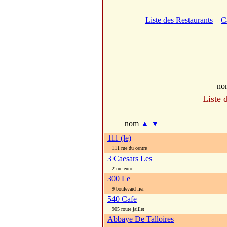
Liste des Restaurants
C
no
Liste 
nom
▲
▼
111 (le)
111 rue du centre
3 Caesars Les
2 rue euro
300 Le
9 boulevard fier
540 Cafe
905 route jaillet
Abbaye De Talloires