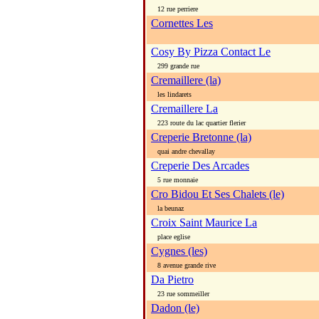
12 rue perriere
Cornettes Les
Cosy By Pizza Contact Le
299 grande rue
Cremaillere (la)
les lindarets
Cremaillere La
223 route du lac quartier flerier
Creperie Bretonne (la)
quai andre chevallay
Creperie Des Arcades
5 rue monnaie
Cro Bidou Et Ses Chalets (le)
la beunaz
Croix Saint Maurice La
place eglise
Cygnes (les)
8 avenue grande rive
Da Pietro
23 rue sommeiller
Dadon (le)