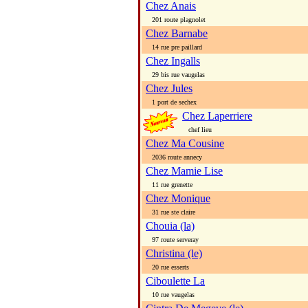
Chez Anais
201 route plagnolet
Chez Barnabe
14 rue pre paillard
Chez Ingalls
29 bis rue vaugelas
Chez Jules
1 port de sechex
Chez Laperriere
chef lieu
Chez Ma Cousine
2036 route annecy
Chez Mamie Lise
11 rue grenette
Chez Monique
31 rue ste claire
Chouia (la)
97 route serveray
Christina (le)
20 rue esserts
Ciboulette La
10 rue vaugelas