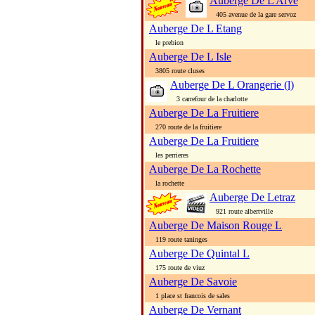
Auberge De L Arve
405 avenue de la gare servoz
Auberge De L Etang
le prebion
Auberge De L Isle
3805 route cluses
Auberge De L Orangerie (l)
3 carrefour de la charlotte
Auberge De La Fruitiere
270 route de la fruitiere
Auberge De La Fruitiere
les perrieres
Auberge De La Rochette
la rochette
Auberge De Letraz
921 route albertville
Auberge De Maison Rouge L
119 route taninges
Auberge De Quintal L
175 route de viuz
Auberge De Savoie
1 place st francois de sales
Auberge De Vernant