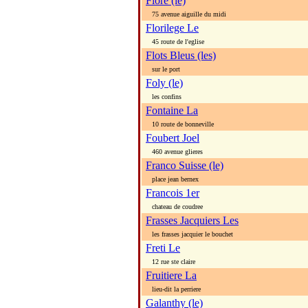
Flore (le)
75 avenue aiguille du midi
Florilege Le
45 route de l'eglise
Flots Bleus (les)
sur le port
Foly (le)
les confins
Fontaine La
10 route de bonneville
Foubert Joel
460 avenue glieres
Franco Suisse (le)
place jean bernex
Francois 1er
chateau de coudree
Frasses Jacquiers Les
les frasses jacquier le bouchet
Freti Le
12 rue ste claire
Fruitiere La
lieu-dit la perriere
Galanthy (le)