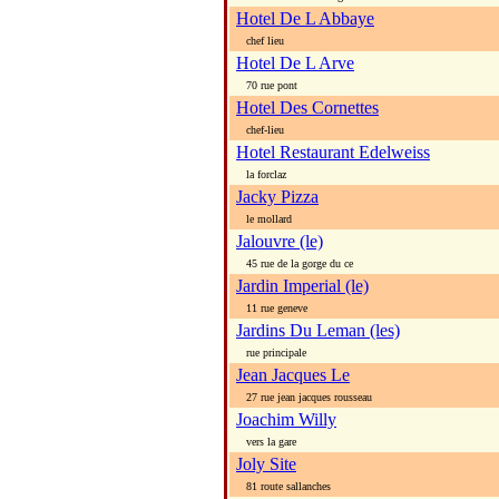
Hotel De L Abbaye
chef lieu
Hotel De L Arve
70 rue pont
Hotel Des Cornettes
chef-lieu
Hotel Restaurant Edelweiss
la forclaz
Jacky Pizza
le mollard
Jalouvre (le)
45 rue de la gorge du ce
Jardin Imperial (le)
11 rue geneve
Jardins Du Leman (les)
rue principale
Jean Jacques Le
27 rue jean jacques rousseau
Joachim Willy
vers la gare
Joly Site
81 route sallanches