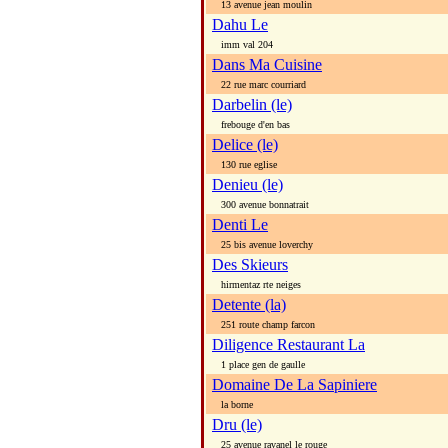
13 avenue jean moulin
Dahu Le
imm val 204
Dans Ma Cuisine
22 rue marc courriard
Darbelin (le)
frebouge d'en bas
Delice (le)
130 rue eglise
Denieu (le)
300 avenue bonnatrait
Denti Le
25 bis avenue loverchy
Des Skieurs
hirmentaz rte neiges
Detente (la)
251 route champ farcon
Diligence Restaurant La
1 place gen de gaulle
Domaine De La Sapiniere
la borne
Dru (le)
25 avenue ravanel le rouge