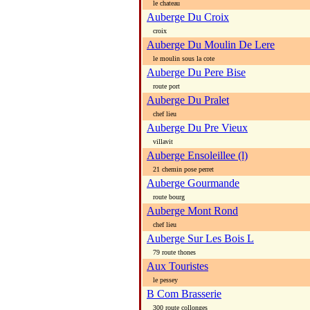
le chateau
Auberge Du Croix
croix
Auberge Du Moulin De Lere
le moulin sous la cote
Auberge Du Pere Bise
route port
Auberge Du Pralet
chef lieu
Auberge Du Pre Vieux
villavit
Auberge Ensoleillee (l)
21 chemin pose perret
Auberge Gourmande
route bourg
Auberge Mont Rond
chef lieu
Auberge Sur Les Bois L
79 route thones
Aux Touristes
le pessey
B Com Brasserie
300 route collonges