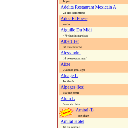
le port
Adelita Restaurant Mexicain A
22 clos domenjoud
Adoc Et Foese
rue lac
Aiguille Du Midi
479 chemin napoleon
Albert 1er
38 route bouchet
Alessandra
16 avenue pont neuf
Alize
2 avenue jean leger
Alpage L
les thouls
Alpages (les)
500 rue centre
Alpin L
5 rue ste claire
Amiral (l)
rue plage
Amiral Hotel
61 rue centrale