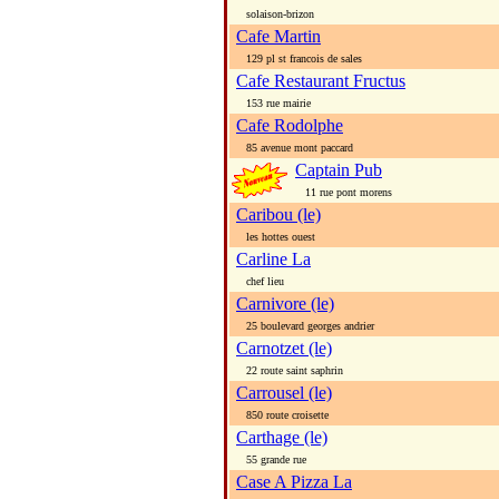
solaison-brizon
Cafe Martin
129 pl st francois de sales
Cafe Restaurant Fructus
153 rue mairie
Cafe Rodolphe
85 avenue mont paccard
Captain Pub
11 rue pont morens
Caribou (le)
les hottes ouest
Carline La
chef lieu
Carnivore (le)
25 boulevard georges andrier
Carnotzet (le)
22 route saint saphrin
Carrousel (le)
850 route croisette
Carthage (le)
55 grande rue
Case A Pizza La