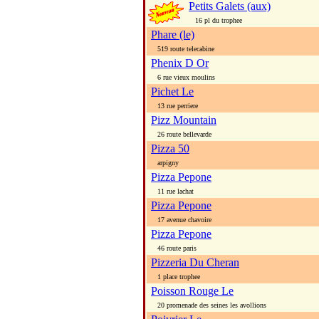
Petits Galets (aux)
16 pl du trophee
Phare (le)
519 route telecabine
Phenix D Or
6 rue vieux moulins
Pichet Le
13 rue perriere
Pizz Mountain
26 route bellevarde
Pizza 50
arpigny
Pizza Pepone
11 rue lachat
Pizza Pepone
17 avenue chavoire
Pizza Pepone
46 route paris
Pizzeria Du Cheran
1 place trophee
Poisson Rouge Le
20 promenade des seines les avollions