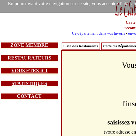
En poursuivant votre navigation sur ce site, vous acceptez l’utilisa
Carte
recom
Ce département dans vos favoris
-
envo
ZONE MEMBRE
Liste des Restaurants
Carte du Départeme
RESTAURATEURS
Vous
VOUS ETES ICI
STATISTIQUES
CONTACT
l'in
saisissez 
(votre adresse em