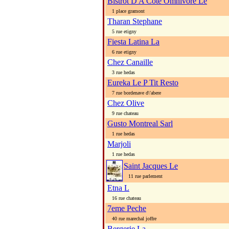
Bistrot D A Cote Omnivore Le
1 place gramont
Tharan Stephane
5 rue etigny
Fiesta Latina La
6 rue etigny
Chez Canaille
3 rue hedas
Eureka Le P Tit Resto
7 rue bordenave d\'abere
Chez Olive
9 rue chateau
Gusto Montreal Sarl
1 rue hedas
Marjoli
1 rue hedas
Saint Jacques Le
11 rue parlement
Etna L
16 rue chateau
7eme Peche
40 rue marechal joffre
Bergerie La