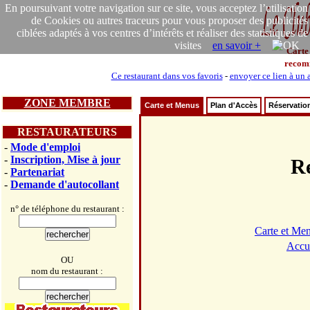
En poursuivant votre navigation sur ce site, vous acceptez l’utilisation
de Cookies ou autres traceurs pour vous proposer des publicités
ciblées adaptés à vos centres d’intérêts et réaliser des statistiques de
visites
en savoir +
Carte
recom
Ce restaurant dans vos favoris
-
envoyer ce lien à un 
ZONE MEMBRE
Carte et Menus
Plan d'Accès
Réservatio
RESTAURATEURS
-
Mode d'emploi
-
Inscription, Mise à jour
R
-
Partenariat
-
Demande d'autocollant
n° de téléphone du restaurant :
Carte et Me
Accu
OU
nom du restaurant :