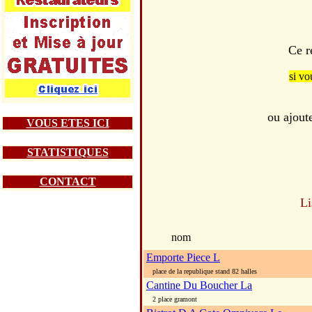
Ce r
si vo
ou ajout
VOUS ETES ICI
STATISTIQUES
CONTACT
Li
nom
Emporte Piece L
place de la republique stand 82 halles
Cantine Du Boucher La
2 place gramont