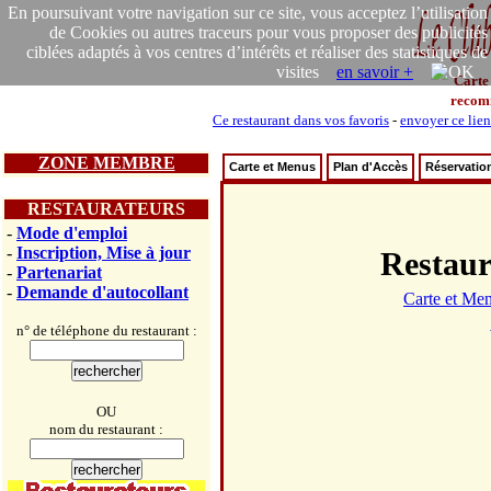
En poursuivant votre navigation sur ce site, vous acceptez l’utilisation
de Cookies ou autres traceurs pour vous proposer des publicités
ciblées adaptés à vos centres d’intérêts et réaliser des statistiques de
visites
en savoir +
Carte
recom
Ce restaurant dans vos favoris
-
envoyer ce lien
ZONE MEMBRE
Carte et Menus
Plan d'Accès
Réservatio
RESTAURATEURS
-
Mode d'emploi
-
Inscription, Mise à jour
Restau
-
Partenariat
-
Demande d'autocollant
Carte et Me
n° de téléphone du restaurant :
OU
nom du restaurant :