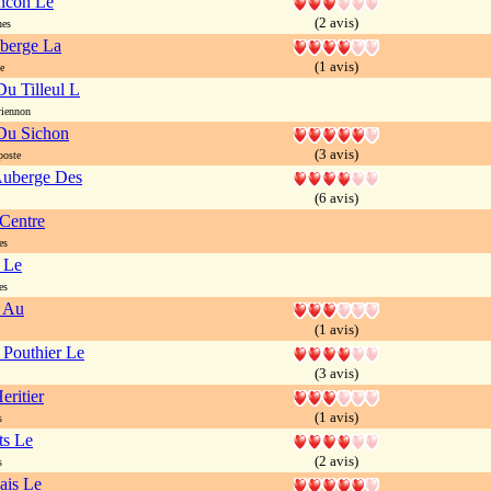
encon Le
(2 avis)
nes
uberge La
(1 avis)
e
u Tilleul L
riennon
Du Sichon
(3 avis)
poste
Auberge Des
(6 avis)
Centre
es
 Le
es
r Au
(1 avis)
 Pouthier Le
(3 avis)
eritier
(1 avis)
s
ts Le
(2 avis)
s
ais Le