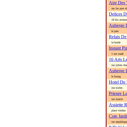
Aire Des 
zac les pres de
Delices D
18 bis avenue 
Auberge 
le parc
Relais De
la borde
Instant Pi
1 rue stade
16 Arts L
rue julien char
Auberge D
le bourg
Hotel De 
rue ecoles
Prieure L
rue mairie
Assiette 
place verdun
Cote Jard
rue republiqu