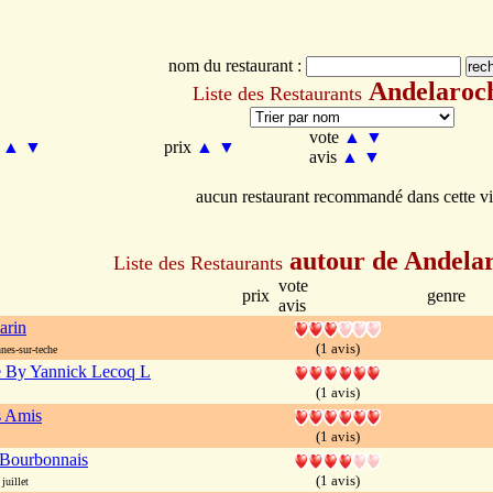
nom du restaurant :
Andelaroc
Liste des Restaurants
vote
▲
▼
m
▲
▼
prix
▲
▼
avis
▲
▼
aucun restaurant recommandé dans cette vi
autour de Andela
Liste des Restaurants
vote
prix
genre
avis
arin
(1 avis)
nes-sur-teche
e By Yannick Lecoq L
(1 avis)
 Amis
(1 avis)
 Bourbonnais
(1 avis)
juillet