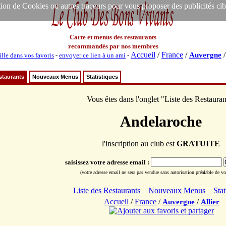
ion de Cookies ou autres traceurs pour vous proposer des publicités ciblée
Carte et menus des restaurants
recommandés par nos membres
Accueil
/
France
/
Auvergne
ille dans vos favoris
-
envoyer ce lien à un ami
-
staurants
Nouveaux Menus
Statistiques
Vous êtes dans l'onglet "Liste des Restauran
Andelaroche
l'inscription au club est
GRATUITE
saisissez votre adresse email :
(votre adresse email ne sera pas vendue sans autorisation préalable de vot
Liste des Restaurants
Nouveaux Menus
Stat
Accueil
/
France
/
/
Auvergne
Allier