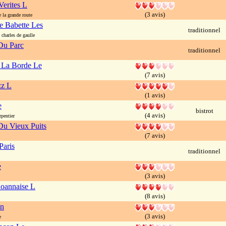
Verites L
(3 avis)
 la grande route
e Babette Les
traditionnel
charles de gaulle
Du Parc
traditionnel
 La Borde Le
(7 avis)
zz L
(1 avis)
e
bistrot
(4 avis)
pentier
u Vieux Puits
(7 avis)
Paris
traditionnel
e
(3 avis)
Roannaise L
(8 avis)
in
(3 avis)
e