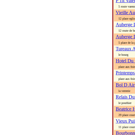
P Tit Val
5 route varen
Vieille A
12 place eglis
Auberge D
12 route de b
Auberge 
5 place de la 
Tureaux 
le bourg
Hotel Du 
place aux foir
Printemps
place aux foir
Bol D Ai
la verrerie
Relais Du
le pouthier
Beatrice H
29 place cour
Vieux Pui
11 place cour
Bourbonn