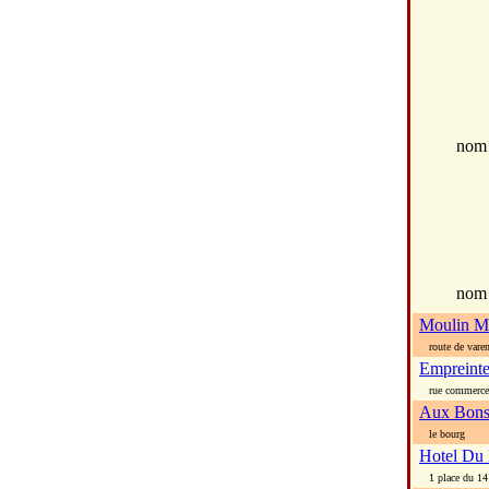
no
nom
Moulin M
route de varen
Empreint
rue commerce
Aux Bons
le bourg
Hotel Du
1 place du 14 