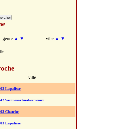
he
genre
▲
▼
ville
▲
▼
lle
roche
ville
03 Lapalisse
42 Saint-martin-d-estreaux
03 Chatelus
03 Lapalisse