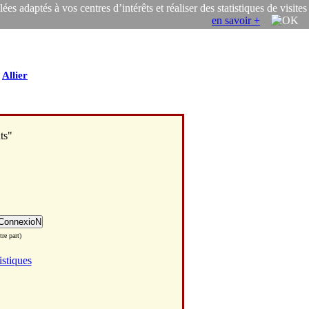
s adaptés à vos centres d’intérêts et réaliser des statistiques de visites
en savoir +
/
Allier
ts"
re part)
istiques