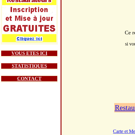
Ce r
si vo
VOUS ETES ICI
STATISTIQUES
CONTACT
Restau
Carte et M