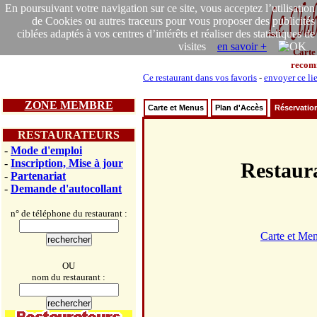
En poursuivant votre navigation sur ce site, vous acceptez l’utilisation
de Cookies ou autres traceurs pour vous proposer des publicités
ciblées adaptés à vos centres d’intérêts et réaliser des statistiques de
visites
en savoir +
Carte
recom
Ce restaurant dans vos favoris
-
envoyer ce li
ZONE MEMBRE
Carte et Menus
Plan d'Accès
Réservatio
RESTAURATEURS
-
Mode d'emploi
-
Inscription, Mise à jour
Restau
-
Partenariat
-
Demande d'autocollant
n° de téléphone du restaurant :
Carte et Me
OU
nom du restaurant :