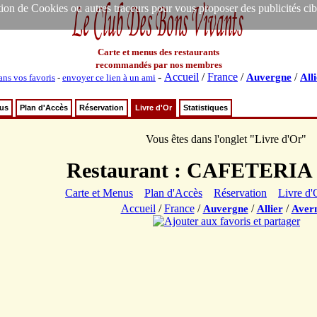
ion de Cookies ou autres traceurs pour vous proposer des publicités ciblée
Carte et menus des restaurants
recommandés par nos membres
-
Accueil
/
France
/
/
Auvergne
All
ans vos favoris
-
envoyer ce lien à un ami
nus
Plan d'Accès
Réservation
Livre d'Or
Statistiques
Vous êtes dans l'onglet "Livre d'Or"
Restaurant : CAFETERIA
Carte et Menus
Plan d'Accès
Réservation
Livre d'
Accueil
/
France
/
/
/
Auvergne
Allier
Aver