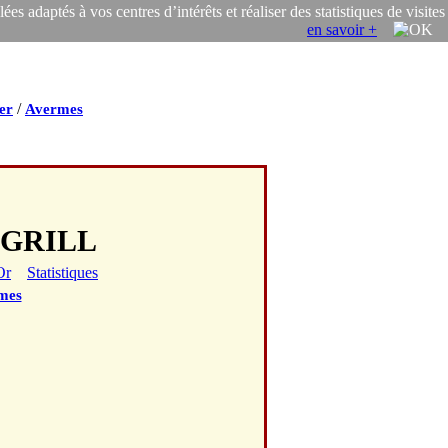
s adaptés à vos centres d’intérêts et réaliser des statistiques de visites
en savoir +
/
ier
Avermes
 GRILL
Or
Statistiques
mes