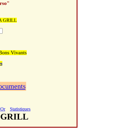
erso"
RIA GRILL
 Bons Vivants
s
documents
'Or
Statistiques
A GRILL