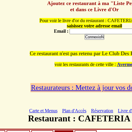
Ajoutez ce restaurant à ma "Liste P
et dans ce Livre d'Or
Pour voir le livre d'or du restaurant : CAFETE
saisissez votre adresse email
Email :
Ce restaurant n'est pas retenu par Le Club Des
voir les restaurants de cette ville :
Averme
Restaurateurs : Mettez à jour vos 
Carte et Menus
Plan d'Accès
Réservation
Livre d
Restaurant : CAFETERI