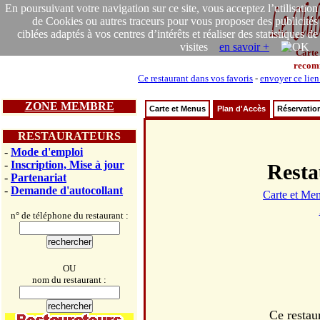
En poursuivant votre navigation sur ce site, vous acceptez l’utilisation
de Cookies ou autres traceurs pour vous proposer des publicités
ciblées adaptés à vos centres d’intérêts et réaliser des statistiques de
visites
en savoir +
Carte
recom
Ce restaurant dans vos favoris
-
envoyer ce lien
ZONE MEMBRE
Carte et Menus
Plan d'Accès
Réservatio
RESTAURATEURS
-
Mode d'emploi
-
Inscription, Mise à jour
Rest
-
Partenariat
-
Demande d'autocollant
Carte et Me
n° de téléphone du restaurant :
OU
nom du restaurant :
Ce restau