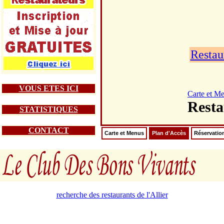
Restau
VOUS ETES ICI
Carte et M
Rest
STATISTIQUES
CONTACT
Carte et Menus
Plan d'Accès
Réservatio
recherche des restaurants de l'Allier