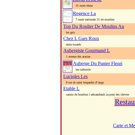
31 route bleue
Regence La
7 route nationale 21 rte moulins
Top Du Roulier De Moulins Au
les gris
Chez L Gars Roux
autry-issards
Aubergiste Gourmand L
1 avenue des acacias
Auberge Du Panier Fleuri
rue industrie
Lucioles Les
8 rue de saint leopardin d\'augy
Etable L
casino de bourbon l arhcambault za pont des chevres
Restau
Carte et M