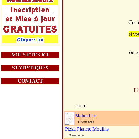
Ce r
si vo
ou a
VOUS ETES ICI
STATISTIQUES
CONTACT
Li
nom
Matinal Le
115 rue paris
Pizza Planete Moulins
73 rue decize