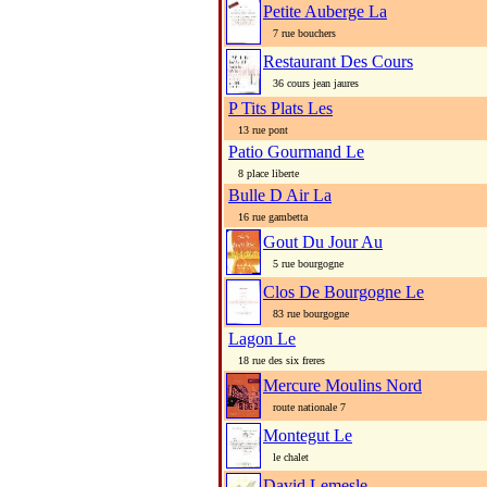
Petite Auberge La
7 rue bouchers
Restaurant Des Cours
36 cours jean jaures
P Tits Plats Les
13 rue pont
Patio Gourmand Le
8 place liberte
Bulle D Air La
16 rue gambetta
Gout Du Jour Au
5 rue bourgogne
Clos De Bourgogne Le
83 rue bourgogne
Lagon Le
18 rue des six freres
Mercure Moulins Nord
route nationale 7
Montegut Le
le chalet
David Lemesle