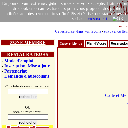
En poursuivant votre navigation sur ce site, vous acceptez l’utilisation
de Cookies ou autres traceurs pour vous proposer des publicités
ciblées adaptés à vos centres d’intérêts et réaliser des statistiques de
visites
en savoir +
Carte
recom
Ce restaurant dans vos favoris
-
envoyer ce lien
ZONE MEMBRE
Carte et Menus
Plan d'Accès
Réservatio
RESTAURATEURS
-
Mode d'emploi
-
Inscription, Mise à jour
-
Partenariat
-
Demande d'autocollant
n° de téléphone du restaurant :
Carte et Me
OU
nom du restaurant :