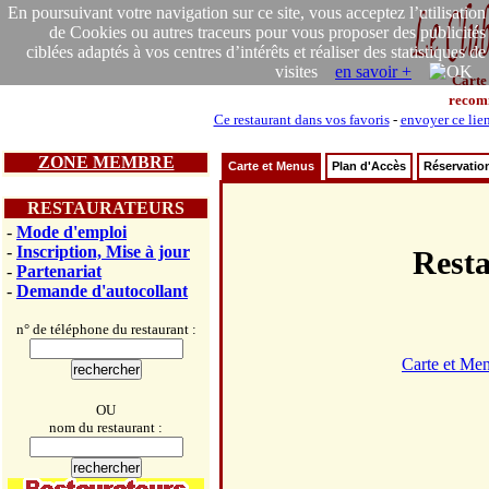
En poursuivant votre navigation sur ce site, vous acceptez l’utilisation
de Cookies ou autres traceurs pour vous proposer des publicités
ciblées adaptés à vos centres d’intérêts et réaliser des statistiques de
visites
en savoir +
Carte
recom
Ce restaurant dans vos favoris
-
envoyer ce lie
ZONE MEMBRE
Carte et Menus
Plan d'Accès
Réservatio
RESTAURATEURS
-
Mode d'emploi
-
Inscription, Mise à jour
Rest
-
Partenariat
-
Demande d'autocollant
n° de téléphone du restaurant :
Carte et Me
OU
nom du restaurant :