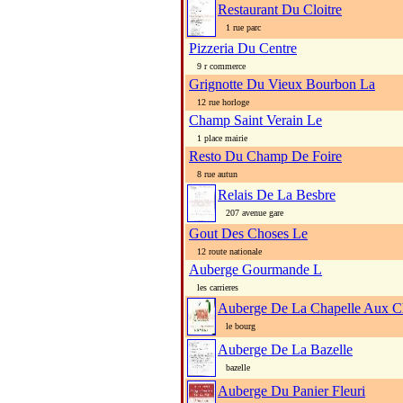
Restaurant Du Cloitre
1 rue parc
Pizzeria Du Centre
9 r commerce
Grignotte Du Vieux Bourbon La
12 rue horloge
Champ Saint Verain Le
1 place mairie
Resto Du Champ De Foire
8 rue autun
Relais De La Besbre
207 avenue gare
Gout Des Choses Le
12 route nationale
Auberge Gourmande L
les carrieres
Auberge De La Chapelle Aux C
le bourg
Auberge De La Bazelle
bazelle
Auberge Du Panier Fleuri