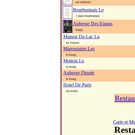
rue industrie
Bourbonnais Le
1 place bourbonnais
Auberge Des Etangs
bourg
Maison Du Lac La
les clayeux
Marronniers Les
le bourg
Mottois Le
le bourg
Auberge Fleurie
le bourg
Hotel De Paris
rue ecoles
Restau
Carte et M
Rest