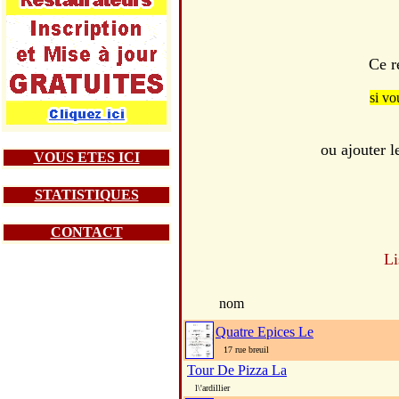
Ce r
si vo
ou ajouter 
VOUS ETES ICI
STATISTIQUES
CONTACT
Li
nom
Quatre Epices Le
17 rue breuil
Tour De Pizza La
l\'ardillier